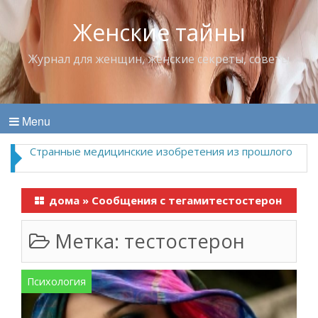
Женские тайны
Журнал для женщин, женские секреты, советы
Menu
Странные медицинские изобретения из прошлого
дома
»
Сообщения с тегамитестостерон
Метка:
тестостерон
Психология