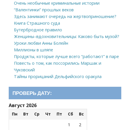
Очень необычные криминальные истории
“Валентинки” прошлых веков
Здесь занимают очередь на жертвоприношение?
Книга Страшного суда
Бутербродное правило
Женщины–вдохновительницы: Каково быть музой?
Уроки любви Анны Болейн
Миллионы в шляпе
Продукты, которые лучше всего “работают” в паре
Повесть о том, как поссорились Маршак и
Чуковский
Тайны прорицаний Дельфийского оракула
ПРОВЕРЬ ДАТУ:
Август 2026
Пн
Вт
Ср
Чт
Пт
Сб
Вс
1
2