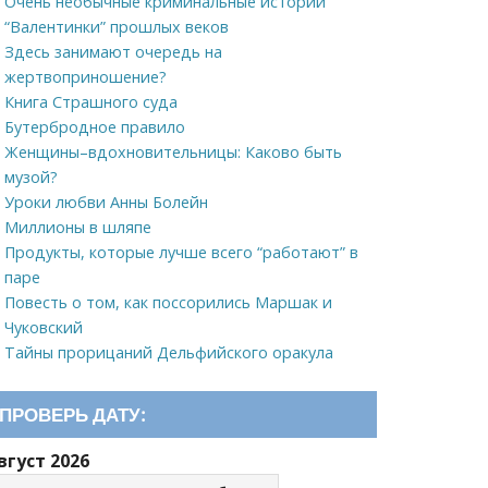
Очень необычные криминальные истории
“Валентинки” прошлых веков
Здесь занимают очередь на
жертвоприношение?
Книга Страшного суда
Бутербродное правило
Женщины–вдохновительницы: Каково быть
музой?
Уроки любви Анны Болейн
Миллионы в шляпе
Продукты, которые лучше всего “работают” в
паре
Повесть о том, как поссорились Маршак и
Чуковский
Тайны прорицаний Дельфийского оракула
ПРОВЕРЬ ДАТУ:
вгуст 2026