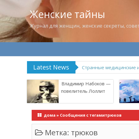
Женские тайны
Журнал для женщин, женские секреты, сове
Latest News
Что пить в жару
Владимир Набоков —
повелитель Лоллит
дома
»
Сообщения с тегамитрюков
Метка:
трюков