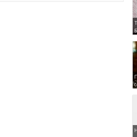
Т
Б
П
с
Н