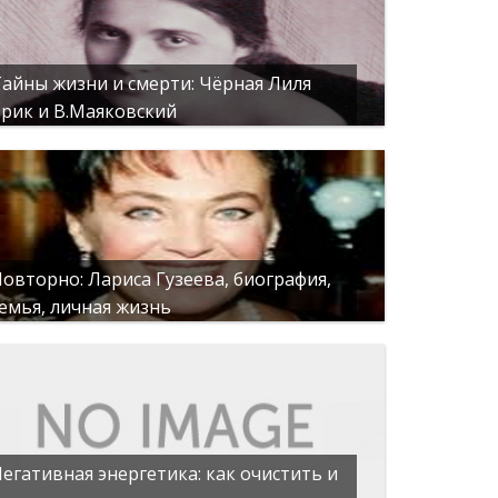
айны жизни и смерти: Чёрная Лиля
рик и В.Маяковский
овторно: Лариса Гузеева, биография,
емья, личная жизнь
егативная энергетика: как очистить и