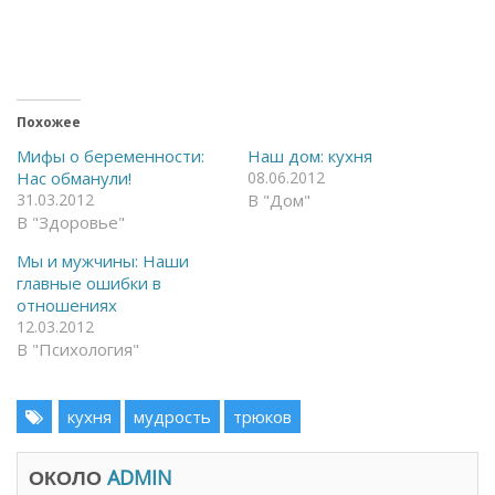
б
б
ы
ы
о
п
т
о
к
д
р
е
ы
л
т
и
ь
т
Похожее
н
ь
а
с
Мифы о беременности:
Наш дом: кухня
F
я
Нас обманули!
08.06.2012
a
в
c
T
31.03.2012
В "Дом"
e
e
В "Здоровье"
b
l
o
e
o
g
Мы и мужчины: Наши
k
r
(
a
главные ошибки в
О
m
отношениях
т
(
к
О
12.03.2012
р
т
В "Психология"
ы
к
в
р
а
ы
е
в
т
а
кухня
мудрость
трюков
с
е
я
т
в
с
н
я
ОКОЛО
ADMIN
о
в