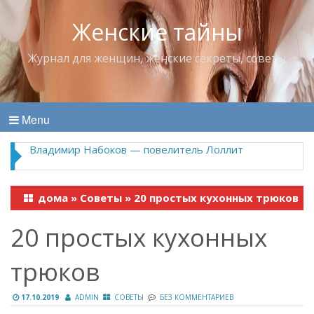
Женские тайны
Журнал для женщин, женские секреты, советы
Menu
Владимир Набоков — повелитель Лоллит
дома
»
Советы
»
20 простых кухонных трюков
20 простых кухонных
трюков
17.10.2019
ADMIN
СОВЕТЫ
БЕЗ КОММЕНТАРИЕВ