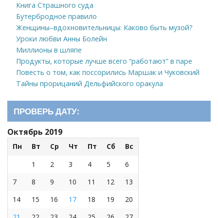
Книга Страшного суда
Бутербродное правило
Женщины–вдохновительницы: Каково быть музой?
Уроки любви Анны Болейн
Миллионы в шляпе
Продукты, которые лучше всего “работают” в паре
Повесть о том, как поссорились Маршак и Чуковский
Тайны прорицаний Дельфийского оракула
ПРОВЕРЬ ДАТУ:
Октябрь 2019
Пн
Вт
Ср
Чт
Пт
Сб
Вс
1
2
3
4
5
6
7
8
9
10
11
12
13
14
15
16
17
18
19
20
21
22
23
24
25
26
27