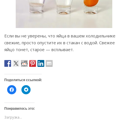
Если вы не уверены, что яйца в вашем холодильнике
свежие, просто опустите их в стакан с водой. Свежее
яйцо тонет, старое — всплывает.
Поделиться ссылкой:
Н
Н
а
а
ж
ж
м
м
и
и
т
т
Понравилось это:
е
е
,
,
Загрузка...
ч
ч
т
т
о
о