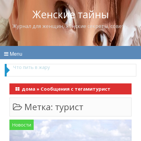
Женские тайны
Журнал для женщин, женские секреты, советы
Menu
Что пить в жару
дома
»
Сообщения с тегамитурист
Метка:
турист
Новости