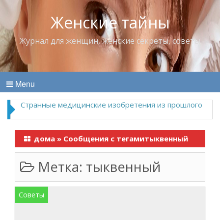
Женские тайны
Журнал для женщин, женские секреты, советы
Menu
Странные медицинские изобретения из прошлого
дома
»
Сообщения с тегамитыквенный
Метка:
тыквенный
Советы