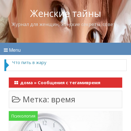
Женские тайны
Журнал для женщин, женские секреты, советы
Menu
Что пить в жару
дома
»
Сообщения с тегамивремя
Метка:
время
Психология