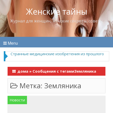
Женские тайны
Журнал для женщин, женские секреты, советы
Menu
Странные медицинские изобретения из прошлого
дома
»
Сообщения с тегамиЗемляника
Метка:
Земляника
Новости