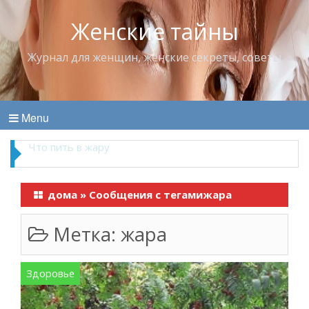
Женские тайны
Журнал для женщин, женские секреты, советы
Menu
Что пить в жару
дома
»
Сообщения с тегамижара
Метка:
жара
Здоровье