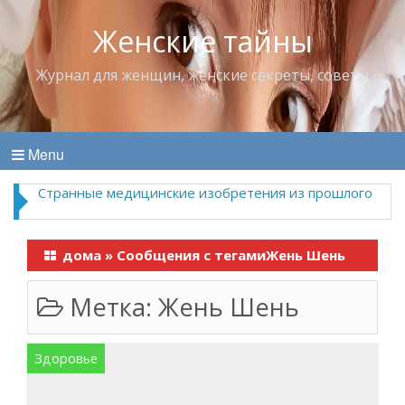
Женские тайны
Журнал для женщин, женские секреты, советы
Menu
Странные медицинские изобретения из прошлого
дома
»
Сообщения с тегамиЖень Шень
Метка:
Жень Шень
Здоровье