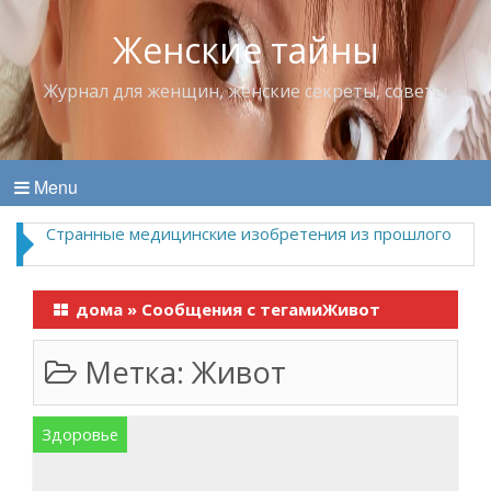
Женские тайны
Журнал для женщин, женские секреты, советы
Menu
Странные медицинские изобретения из прошлого
дома
»
Сообщения с тегамиЖивот
Метка:
Живот
Здоровье