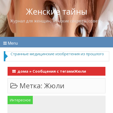
Женские тайны
Журнал для женщин, женские секреты, советы
Menu
Странные медицинские изобретения из прошлого
дома
»
Сообщения с тегамиЖюли
Метка:
Жюли
Интересное