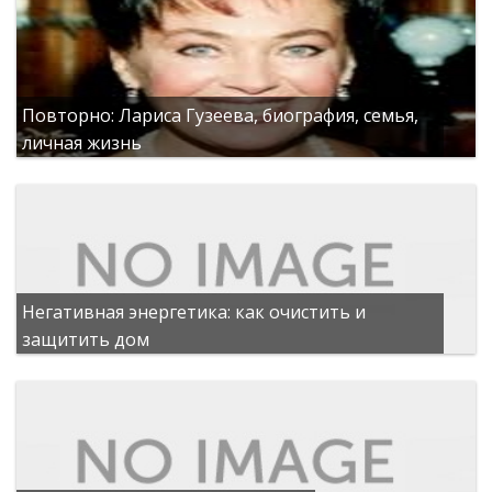
Повторно: Лариса Гузеева, биография, семья,
личная жизнь
Негативная энергетика: как очистить и
защитить дом