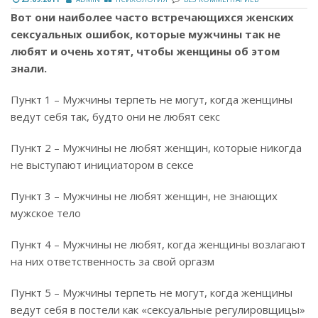
Вот они наиболее часто встречающихся женских
сексуальных ошибок, которые мужчины так не
любят и очень хотят, чтобы женщины об этом
знали.
Пункт 1 – Мужчины терпеть не могут, когда женщины
ведут себя так, будто они не любят секс
Пункт 2 – Мужчины не любят женщин, которые никогда
не выступают инициатором в сексе
Пункт 3 – Мужчины не любят женщин, не знающих
мужское тело
Пункт 4 – Мужчины не любят, когда женщины возлагают
на них ответственность за свой оргазм
Пункт 5 – Мужчины терпеть не могут, когда женщины
ведут себя в постели как «сексуальные регулировщицы»