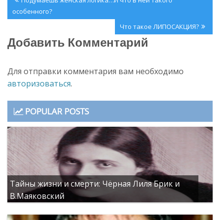
Подумаешь женская логика…И что в ней такого
н
о
е
к
по
Post:
особенного?
)
н
е
записям
)
Next
Что такое ЛИПОСАКЦИЯ?
Post:
Добавить Комментарий
Для отправки комментария вам необходимо
авторизоваться
.
POPULAR POSTS
Тайны жизни и смерти: Чёрная Лиля Брик и
В.Маяковский