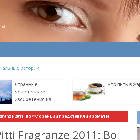
ты
велитель Лоллит
Странные
Что пить в жа
медицинские
изобретения из
прошлого
agranze 2011: Во Флоренции представили ароматы
ti Fragranze 2011: Во