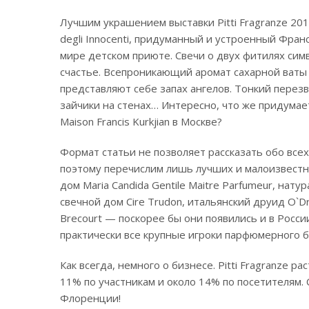
Лучшим украшением выставки Pitti Fragranze 20
degli Innocenti, придуманный и устроенный Фра
мире детском приюте. Свечи о двух фитилях сим
счастье. Всепроникающий аромат сахарной ваты 
представляют себе запах ангелов. Тонкий перезв
зайчики на стенах… Интересно, что же придума
Maison Francis Kurkjian в Москве?
Формат статьи не позволяет рассказать обо всех
поэтому перечислим лишь лучших и малоизвестны
дом Maria Candida Gentile Maitre Parfumeur, на
свечной дом Cire Trudon, итальянский друид O`Dr
Brecourt — поскорее бы они появились и в Росс
практически все крупные игроки парфюмерного б
Как всегда, немного о бизнесе. Pitti Fragranze р
11% по участникам и около 14% по посетителям
Флоренции!