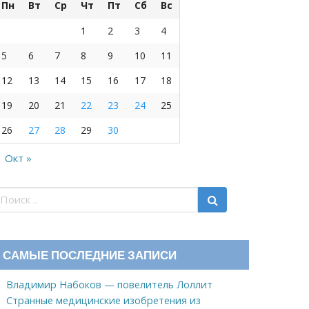
Пн
Вт
Ср
Чт
Пт
Сб
Вс
1
2
3
4
5
6
7
8
9
10
11
12
13
14
15
16
17
18
19
20
21
22
23
24
25
26
27
28
29
30
Окт »
САМЫЕ ПОСЛЕДНИЕ ЗАПИСИ
Владимир Набоков — повелитель Лоллит
Странные медицинские изобретения из