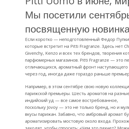
Pitti Uomo в июне, ми
Мы посетили сентябрьс
посвященную новинка
Если коротко — неподготовленный Федор Пупки
которые встретит на Pitti Fragranze. Здесь нет Chan
Givenchy, Kenzo и всех тех брендов, творения к
парфюмерных магазинов. Pitti Fragranze — это п
отличающихся, ароматный фронт наступающего б
через год, иногда даже гораздо раньше премье
Например, в этом сентябре свою новую коллекц
парижской премьеры. Шесть ароматов на разные т
индийский уд — все самое востребованное,
поскольку Jovoy — это не только бренд, но и м
вкусы парижан. Забавно, что амбровый аромат бу
ароматизировать мостовую около входа. Прохож
заходят, чтобы спросить: «Чем это пахнет? Можн