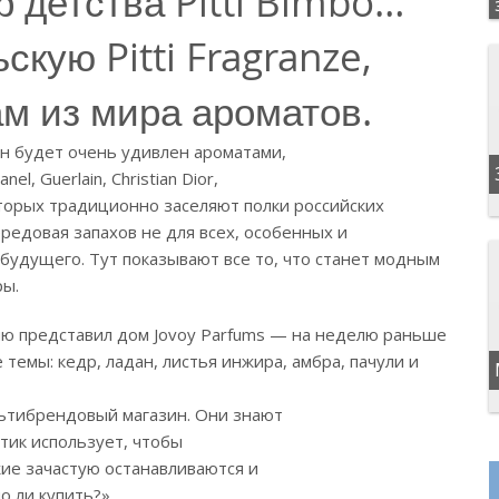
р детства Pitti Bimbo…
кую Pitti Fragranze,
м из мира ароматов.
н будет очень удивлен ароматами,
el, Guerlain, Christian Dior,
оторых традиционно заселяют полки российских
ередовая запахов не для всех, особенных и
удущего. Тут показывают все то, что станет модным
ры.
ию представил дом Jovoy Parfums — на неделю раньше
емы: кедр, ладан, листья инжира, амбра, пачули и
ультибрендовый магазин. Они знают
тик использует, чтобы
ие зачастую останавливаются и
о ли купить?»