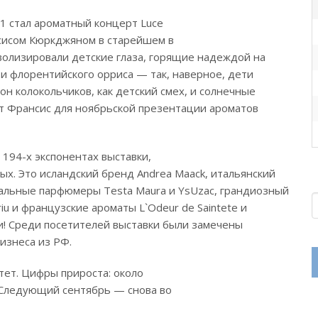
11 стал ароматный концерт Luce
нсисом Кюркджяном в старейшем в
волизировали детские глаза, горящие надеждой на
и флорентийского орриса — так, наверное, дети
он колокольчиков, как детский смех, и солнечные
ет Франсис для ноябрьской презентации ароматов
 194-х экспонентах выставки,
х. Это исландский бренд Andrea Maack, итальянский
туральные парфюмеры Testa Maura и YsUzac, грандиозный
iu и французские ароматы L`Odeur de Saintete и
ии! Среди посетителей выставки были замечены
изнеса из РФ.
астет. Цифры прироста: около
. Следующий сентябрь — снова во