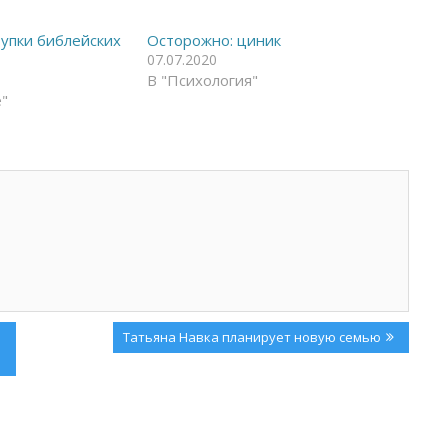
упки библейских
Осторожно: циник
07.07.2020
В "Психология"
"
Next
Татьяна Навка планирует новую семью
Post: