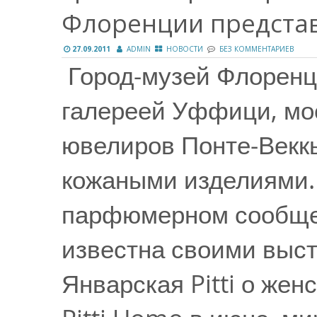
Флоренции предста
27.09.2011
ADMIN
НОВОСТИ
БЕЗ КОММЕНТАРИЕВ
Город-музей Флоренци
галереей Уффици, мо
ювелиров Понте-Векк
кожаными изделиями.
парфюмерном сообще
известна своими выст
Январская Pitti о жен