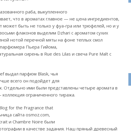
разованного раба, выкупленного
вает, что в ароматах главное — не цена ингредиентов,
т может быть не только у фуа-гра или трюфелей, но и у
 восьми флаконов выделим Dzhari с ароматом сухих
лепной нотой перечной мяты на фоне теплых смол
 парфюмера Пьера Гийома,
уральная сирень в Rue des Lilas и свеча Pure Malt с
f выдал парфюм Blask, чья
учше всего он подойдет для
. Отдельно ими были представлены четыре аромата в
 коллекция ограниченного тиража.
log for the Fragrance that
льница сайта osmoz.com,
rtrait и Chambre Noire были
тографии в качестве задания. Наш пряный древесный