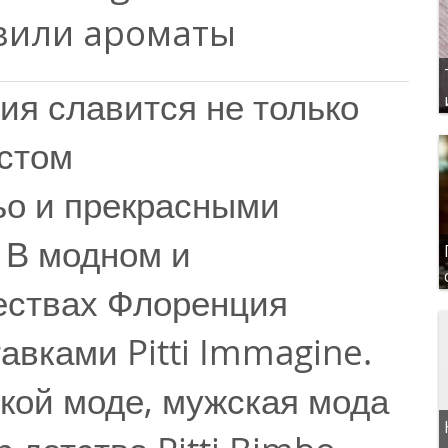
вили ароматы
я славится не только
стом
ьо и прекрасными
 В модном и
ствах Флоренция
авками Pitti Immagine.
ской моде, мужская мода