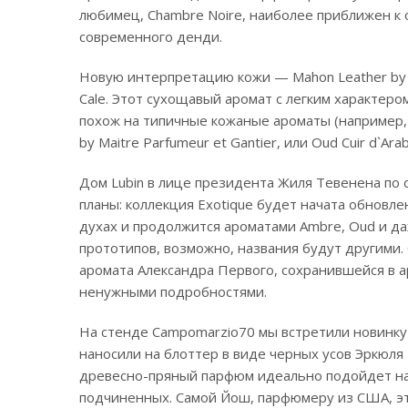
любимец, Chambre Noire, наиболее приближен к 
современного денди.
Новую интерпретацию кожи — Mahon Leather by 
Cale. Этот сухощавый аромат с легким характеро
похож на типичные кожаные ароматы (например, к
by Maitre Parfumeur et Gantier, или Oud Cuir d`Arab
Дом Lubin в лице президента Жиля Тевенена по
планы: коллекция Exotique будет начата обновле
духах и продолжится ароматами Ambre, Oud и да
прототипов, возможно, названия будут другими.
аромата Александра Первого, сохранившейся в а
ненужными подробностями.
На стенде Campomarzio70 мы встретили новинку
наносили на блоттер в виде черных усов Эркюля
древесно-пряный парфюм идеально подойдет на
подчиненных. Самой Йош, парфюмеру из США, э