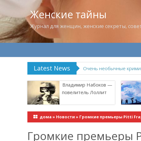
Женские тайны
Журнал для женщин, женские секреты, сове
Latest News
Владимир Набоков — по
Владимир Набоков —
повелитель Лоллит
дома
»
Новости
»
Громкие премьеры Pitti Fr
Громкие премьеры Pit