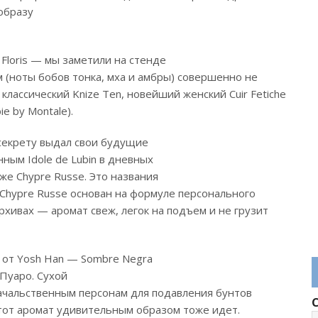
образу
Floris — мы заметили на стенде
м (ноты бобов тонка, мха и амбры) совершенно не
лассический Knize Ten, новейший женский Cuir Fetiche
ie by Montale).
 секрету выдал свои будущие
нным Idole de Lubin в дневных
же Chypre Russe. Это названия
 Chypre Russe основан на формуле персонального
рхивах — аромат свеж, легок на подъем и не грузит
 от Yosh Han — Sombre Negra
 Пуаро. Сухой
чальственным персонам для подавления бунтов
тот аромат удивительным образом тоже идет.