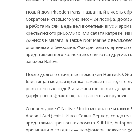
Новый дом Phaedon Paris, названный в честь об
Сократом и ставшего учеником философа, доказы
а работа мысли. Ведь великолепный вкус и арома
крестьянского риболлито или салата капрезе. Из
фиников и малаги, а также Noir Marine с велико
опопанакса и бензоина. Фаворитами одаренного
представлявшего коллекцию, являются другие: нат
запахом Baileys.
После долгого ожидания немецкий Humiecki&Grae
блестящая медная крышка намекает на то, что л
рыжеволосых людей или фанатов рыжих девушек
фарфоровых флаконах, раскрашенных вручную —
О новом доме Olfactive Studio мы долго читали в B
doesn`t (yet) exist. И вот Селин Верлер, создате
представила три новых аромата. Still Life, Autopo
оригинально созданы — парфюмеры получили фо