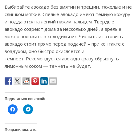
Выбирайте авокадо без вмятин и трещин, тяжелые и не
слишком мягкие. Спелые авокадо имеют тёмную кожуру
и поддаются на лёгкий нажим пальцем. Твердые
авокадо созреют дома за несколько дней, а зрелые
можно положить в холодильник. Чистить и готовить
авокадо стоит прямо перед подачей – при контакте с
воздухом, оно быстро окисляется и
темнеет. Рекомендуется авокадо сразу сбрызнуть
лимонным соком — темнеть не будет.
Поделиться ссылкой:
Н
Н
а
а
ж
ж
м
м
и
и
т
т
Понравилось это:
е
е
,
,