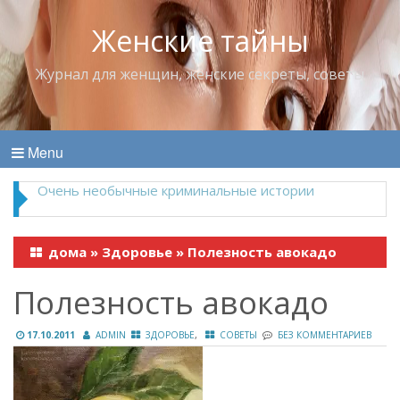
Женские тайны
Журнал для женщин, женские секреты, советы
Menu
Владимир Набоков — повелитель Лоллит
дома
»
Здоровье
»
Полезность авокадо
Полезность авокадо
,
17.10.2011
ADMIN
ЗДОРОВЬЕ
СОВЕТЫ
БЕЗ КОММЕНТАРИЕВ