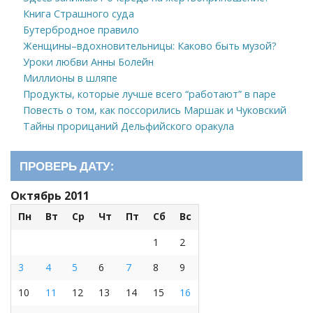
Книга Страшного суда
Бутербродное правило
Женщины–вдохновительницы: Каково быть музой?
Уроки любви Анны Болейн
Миллионы в шляпе
Продукты, которые лучше всего “работают” в паре
Повесть о том, как поссорились Маршак и Чуковский
Тайны прорицаний Дельфийского оракула
ПРОВЕРЬ ДАТУ:
Октябрь 2011
Пн
Вт
Ср
Чт
Пт
Сб
Вс
1
2
3
4
5
6
7
8
9
10
11
12
13
14
15
16