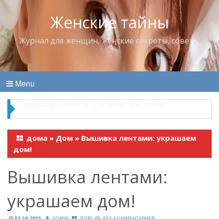
Женские тайны
Журнал для женщин, женские секреты, советы
Menu
Владимир Набоков — повелитель Лоллит
дома
»
Дом
»
Вышивка лентами: украшаем
дом!
Вышивка лентами:
украшаем дом!
31.10.2011
ADMIN
ДОМ
БЕЗ КОММЕНТАРИЕВ