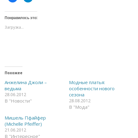
а
а
ж
ж
м
м
и
и
т
т
Понравилось это:
е
е
,
,
Загрузка...
ч
ч
т
т
о
о
б
б
ы
ы
о
п
т
о
к
д
р
е
ы
л
т
и
ь
т
Похожее
н
ь
а
с
Анжелина Джоли –
Модные платья:
F
я
ведьма
особенности нового
a
в
c
T
28.06.2012
сезона
e
e
В "Новости"
28.08.2012
b
l
o
e
В "Мода"
o
g
k
r
(
a
Мишель Пфайфер
О
m
(Michelle Pfeiffer)
т
(
к
О
21.06.2012
р
т
В "Интересное"
ы
к