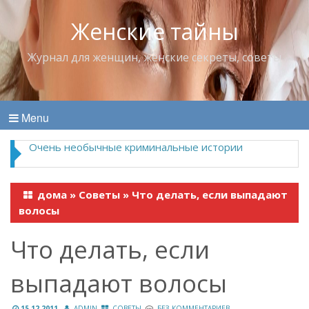
Женские тайны
Журнал для женщин, женские секреты, советы
Menu
Владимир Набоков — повелитель Лоллит
дома
»
Советы
»
Что делать, если выпадают
волосы
Что делать, если
выпадают волосы
15.12.2011
ADMIN
СОВЕТЫ
БЕЗ КОММЕНТАРИЕВ