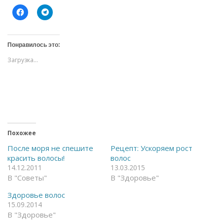
Н
Н
а
а
ж
ж
м
м
и
и
т
т
Понравилось это:
е
е
,
,
Загрузка...
ч
ч
т
т
о
о
б
б
ы
ы
о
п
т
о
к
д
р
е
ы
л
т
и
ь
т
Похожее
н
ь
а
с
После моря не спешите
Рецепт: Ускоряем рост
F
я
красить волосы!
волос
a
в
c
T
14.12.2011
13.03.2015
e
e
В "Советы"
В "Здоровье"
b
l
o
e
o
g
Здоровье волос
k
r
(
a
15.09.2014
О
m
В "Здоровье"
т
(