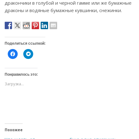
дракончики в голубой и черной гамме или же бумажные
драконы и водяные бумажные кувшинки, снежинки.
Поделиться ссылкой:
Н
Н
а
а
ж
ж
м
м
и
и
т
т
Понравилось это:
е
е
,
,
Загрузка...
ч
ч
т
т
о
о
б
б
ы
ы
о
п
т
о
к
д
р
е
ы
л
т
и
ь
т
Похожее
н
ь
а
с