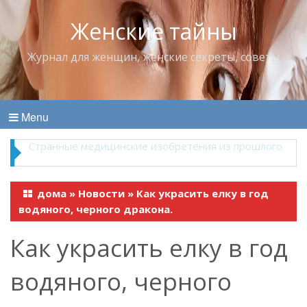
Женские тайны
Журнал для женщин, женские секреты, советы
Menu
Что пить в жару
дома
»
Новости
»
Как украсить елку в год
водяного, черного дракона.
Как украсить елку в год
водяного, черного