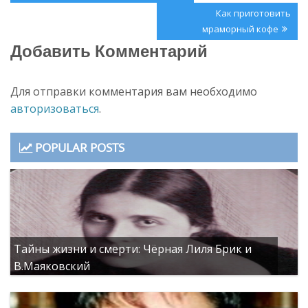
по
Post:
Next
Как приготовить
записям
Post:
мраморный кофе
Добавить Комментарий
Для отправки комментария вам необходимо
авторизоваться
.
POPULAR POSTS
Тайны жизни и смерти: Чёрная Лиля Брик и
В.Маяковский