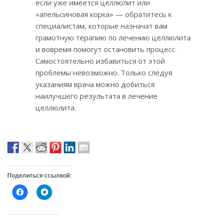
если уже имеется целлюлит или
«апельсиновая корка» — обратитесь к
специалистам, которые назначат вам
грамотную терапию по лечению целлюлита
и вовремя помогут остановить процесс.
Самостоятельно избавиться от этой
проблемы невозможно. Только следуя
указаниям врача можно добиться
наилучшего результата в лечение
целлюлита.
Поделиться ссылкой:
Н
Н
а
а
ж
ж
м
м
и
и