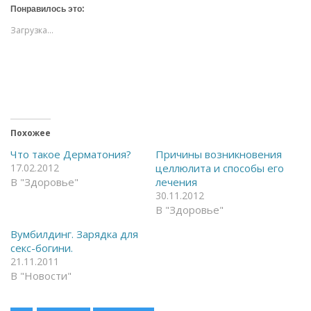
т
т
Понравилось это:
е
е
,
,
Загрузка...
ч
ч
т
т
о
о
б
б
ы
ы
о
п
т
о
к
д
р
е
ы
л
т
и
ь
т
Похожее
н
ь
а
с
Что такое Дерматония?
Причины возникновения
F
я
17.02.2012
целлюлита и способы его
a
в
c
T
В "Здоровье"
лечения
e
e
30.11.2012
b
l
o
e
В "Здоровье"
o
g
k
r
(
a
Вумбилдинг. Зарядка для
О
m
секс-богини.
т
(
к
О
21.11.2011
р
т
В "Новости"
ы
к
в
р
а
ы
е
в