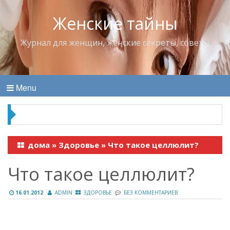
Женские тайны
Журнал для женщин, женские секреты, советы
Menu
Владимир Набоков — повелитель Лоллит
дома
»
Здоровье
»
Что такое целлюлит?
Что такое целлюлит?
16.01.2012
ADMIN
ЗДОРОВЬЕ
БЕЗ КОММЕНТАРИЕВ