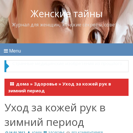
Женские тайны
Журнал для женщин, женские секреты, советы
Menu
Что пить в жару
дома
»
Здоровье
»
Уход за кожей рук в
зимний период
Уход за кожей рук в
зимний период
16.01.2012
ADMIN
ЗДОРОВЬЕ
БЕЗ КОММЕНТАРИЕВ