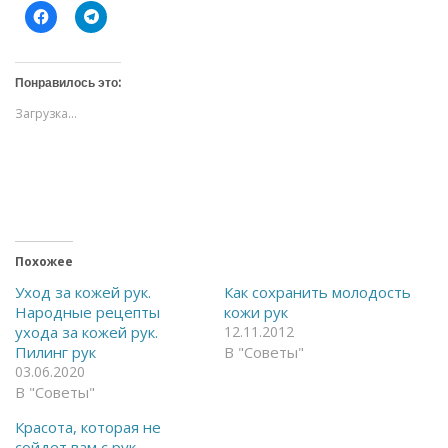
Н
Н
а
а
ж
ж
м
м
и
и
т
т
Понравилось это:
е
е
,
,
Загрузка...
ч
ч
т
т
о
о
б
б
ы
ы
о
п
т
о
к
д
р
е
ы
л
т
и
ь
т
Похожее
н
ь
а
с
Уход за кожей рук.
Как сохранить молодость
F
я
Народные рецепты
кожи рук
a
в
c
T
ухода за кожей рук.
12.11.2012
e
e
Пилинг рук
В "Советы"
b
l
o
e
03.06.2020
o
g
В "Советы"
k
r
(
a
О
m
Красота, которая не
т
(
к
О
сойдет вам с рук