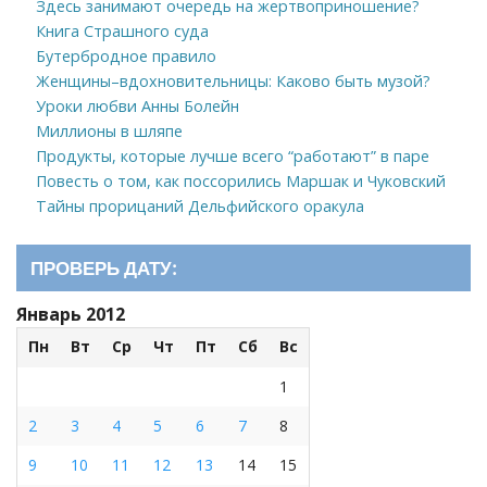
Здесь занимают очередь на жертвоприношение?
Книга Страшного суда
Бутербродное правило
Женщины–вдохновительницы: Каково быть музой?
Уроки любви Анны Болейн
Миллионы в шляпе
Продукты, которые лучше всего “работают” в паре
Повесть о том, как поссорились Маршак и Чуковский
Тайны прорицаний Дельфийского оракула
ПРОВЕРЬ ДАТУ:
Январь 2012
Пн
Вт
Ср
Чт
Пт
Сб
Вс
1
2
3
4
5
6
7
8
9
10
11
12
13
14
15