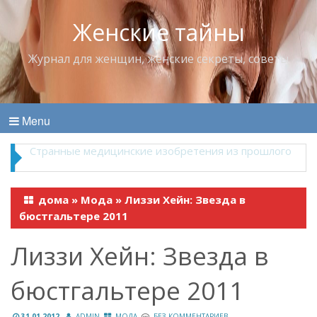
Женские тайны
Журнал для женщин, женские секреты, советы
Menu
Что пить в жару
дома
»
Мода
»
Лиззи Хейн: Звезда в
бюстгальтере 2011
Лиззи Хейн: Звезда в
бюстгальтере 2011
31.01.2012
ADMIN
МОДА
БЕЗ КОММЕНТАРИЕВ