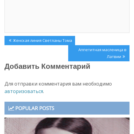
о
о
м
в
о
о
к
м
н
о
е
к
)
н
е
)
Навигация
Previous
Женская линия Светланы Тома
по
Post:
Next
Аппетитная масленица в
записям
Post:
Латвии
Добавить Комментарий
Для отправки комментария вам необходимо
авторизоваться
.
POPULAR POSTS