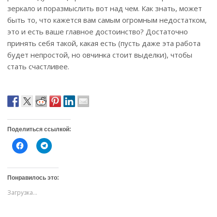
зеркало и поразмыслить вот над чем. Как знать, может
быть то, что кажется вам самым огромным недостатком,
это и есть ваше главное достоинство? Достаточно
принять себя такой, какая есть (пусть даже эта работа
будет непростой, но овчинка стоит выделки), чтобы
стать счастливее.
Поделиться ссылкой:
Н
Н
а
а
ж
ж
м
м
и
и
т
т
Понравилось это:
е
е
,
,
Загрузка...
ч
ч
т
т
о
о
б
б