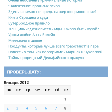
Очень необычные криминальные истории
“Валентинки” прошлых веков
Здесь занимают очередь на жертвоприношение?
Книга Страшного суда
Бутербродное правило
Женщины–вдохновительницы: Каково быть музой?
Уроки любви Анны Болейн
Миллионы в шляпе
Продукты, которые лучше всего “работают” в паре
Повесть о том, как поссорились Маршак и Чуковский
Тайны прорицаний Дельфийского оракула
ПРОВЕРЬ ДАТУ:
Январь 2012
Пн
Вт
Ср
Чт
Пт
Сб
Вс
1
2
3
4
5
6
7
8