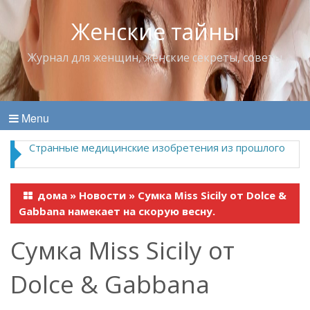
Женские тайны
Журнал для женщин, женские секреты, советы
Menu
Странные медицинские изобретения из прошлого
дома
»
Новости
»
Сумка Miss Sicily от Dolce &
Gabbana намекает на скорую весну.
Сумка Miss Sicily от
Dolce & Gabbana