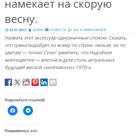
намекает на скорую
весну.
25.01.2012
ADMIN
НОВОСТИ
БЕЗ КОММЕНТАРИЕВ
Назвать этот аксессуар однозначным сложно. Сказать,
что сумка подойдет ко всему по стилю- нельзя, но по
цветам — точно! Стоит заметить, что подобное
многоцветие — вполне в духе столь актуальных
будущей весной «хипповских» 1970-х.
Поделиться ссылкой:
Н
Н
а
а
ж
ж
м
м
и
и
т
т
Понравилось это:
е
е
,
,