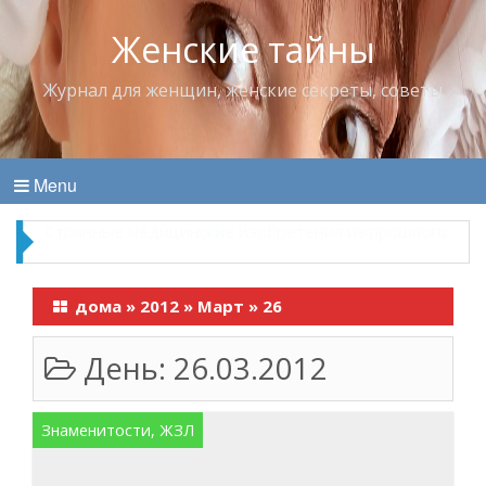
Женские тайны
Журнал для женщин, женские секреты, советы
Menu
Что пить в жару
дома
»
2012
»
Март
»
26
День:
26.03.2012
Знаменитости, ЖЗЛ