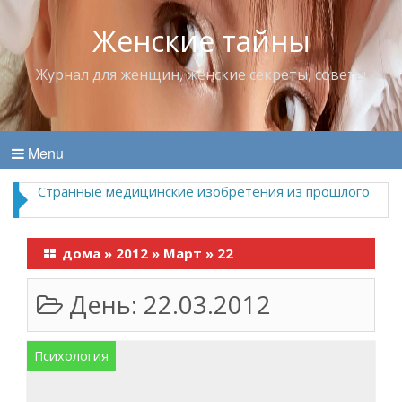
Женские тайны
Журнал для женщин, женские секреты, советы
Menu
Странные медицинские изобретения из прошлого
дома
»
2012
»
Март
»
22
День:
22.03.2012
Психология