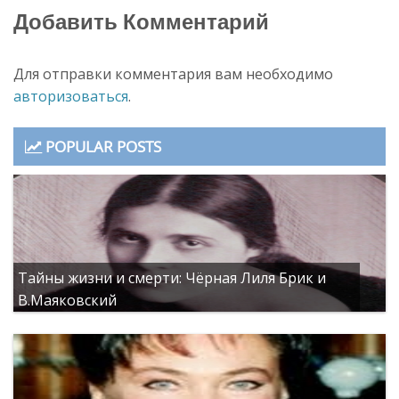
записям
е
Post:
)
Добавить Комментарий
Для отправки комментария вам необходимо
авторизоваться
.
POPULAR POSTS
Тайны жизни и смерти: Чёрная Лиля Брик и
В.Маяковский