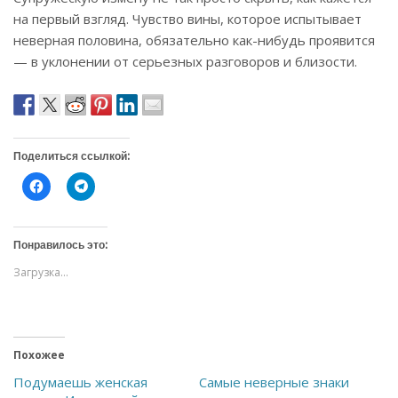
на первый взгляд. Чувство вины, которое испытывает
неверная половина, обязательно как-нибудь проявится
— в уклонении от серьезных разговоров и близости.
Поделиться ссылкой:
Н
Н
а
а
ж
ж
м
м
и
и
т
т
Понравилось это:
е
е
,
,
Загрузка...
ч
ч
т
т
о
о
б
б
ы
ы
о
п
т
о
Похожее
к
д
р
е
ы
л
Подумаешь женская
Самые неверные знаки
т
и