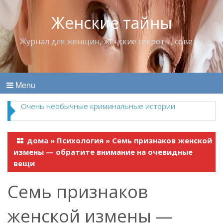
Женские тайны
Журнал для женщин, женские секреты, советы
Menu
Очень необычные криминальные истории
дома
»
Психология
»
Семь признаков женской
измены — обратите внимание на очевидные
вещи
Семь признаков
женской измены —