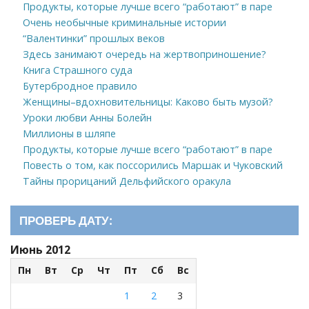
Продукты, которые лучше всего “работают” в паре
Очень необычные криминальные истории
“Валентинки” прошлых веков
Здесь занимают очередь на жертвоприношение?
Книга Страшного суда
Бутербродное правило
Женщины–вдохновительницы: Каково быть музой?
Уроки любви Анны Болейн
Миллионы в шляпе
Продукты, которые лучше всего “работают” в паре
Повесть о том, как поссорились Маршак и Чуковский
Тайны прорицаний Дельфийского оракула
ПРОВЕРЬ ДАТУ:
Июнь 2012
Пн
Вт
Ср
Чт
Пт
Сб
Вс
1
2
3