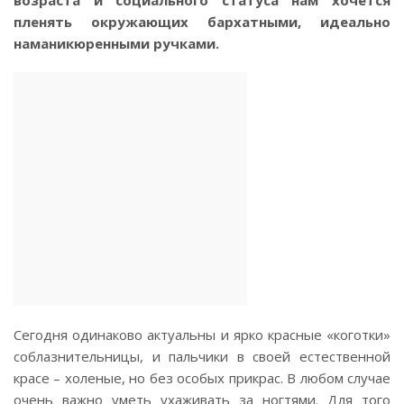
возраста и социального статуса нам хочется
пленять окружающих бархатными, идеально
наманикюренными ручками.
Сегодня одинаково актуальны и ярко красные «коготки»
соблазнительницы, и пальчики в своей естественной
красе – холеные, но без особых прикрас. В любом случае
очень важно уметь ухаживать за ногтями. Для того