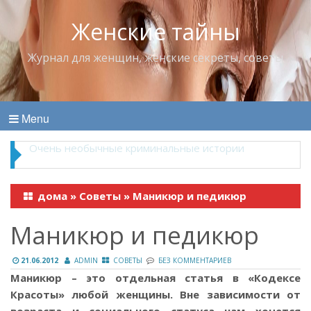
Женские тайны
Журнал для женщин, женские секреты, советы
Menu
Владимир Набоков — повелитель Лоллит
дома
»
Советы
»
Маникюр и педикюр
Маникюр и педикюр
21.06.2012
ADMIN
СОВЕТЫ
БЕЗ КОММЕНТАРИЕВ
Маникюр – это отдельная статья в «Кодексе
Красоты» любой женщины. Вне зависимости от