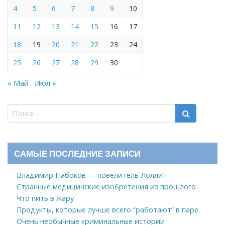
4
5
6
7
8
9
10
11
12
13
14
15
16
17
18
19
20
21
22
23
24
25
26
27
28
29
30
« Май
Июл »
САМЫЕ ПОСЛЕДНИЕ ЗАПИСИ
Владимир Набоков — повелитель Лоллит
Странные медицинские изобретения из прошлого
Что пить в жару
Продукты, которые лучше всего “работают” в паре
Очень необычные криминальные истории