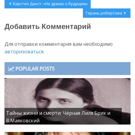
Навигация
е
Previous
Кирстен Данст: «Не думаю о будущем»
)
по
Post:
Next
Герань робертова
записям
Post:
Добавить Комментарий
Для отправки комментария вам необходимо
авторизоваться
.
POPULAR POSTS
Тайны жизни и смерти: Чёрная Лиля Брик и
В.Маяковский