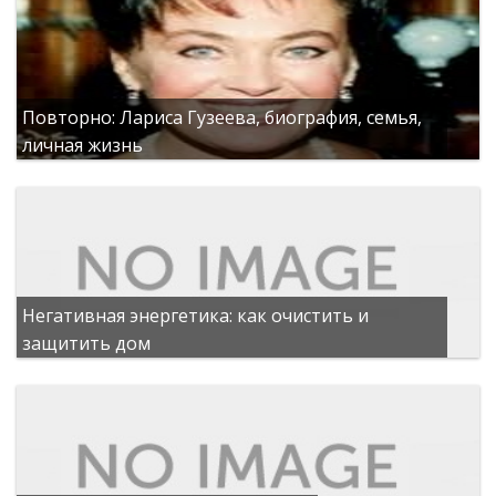
Повторно: Лариса Гузеева, биография, семья,
личная жизнь
Негативная энергетика: как очистить и
защитить дом