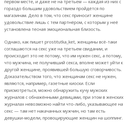
первом месте, и даже не на третьем — каждая из них с
гораздо большим удовольствием пройдётся по
магазинам. Дело в том, что секс приносит женщине
удовольствие лишь с тем партнёром, с которым у неё
установлена тесная эмоциональная близость.
Однако, как пишет prostitutka_ket, женщины всё-таки
соглашаются на секс уже на третьем свидании, и
происходит это не потому, что им нужен секс, а потому,
что мужчина, не получивший секса, вполне может уйти к
другой женщине, проявившей большую сговорчивость.
Доказательством того, что женщинам секс не нужен,
являются, например, газетные киоски. Если
присмотреться, можно обнаружить кучу мужских
журналов с обнажёнными девицами, при этом в женских
журналах невозможно найти что-либо, указывающее на
секс — там нет накачанных мужчин, но там есть
девушки-модели, провоцирующие женщин на шоппинг.