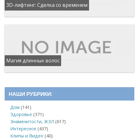
3D-лифтинг: Сделка со временем
Магия длинных волос
НАШИ РУБРИКИ:
Дом
(141)
Здоровье
(371)
Знаменитости, ЖЗЛ
(617)
Интересное
(437)
Клипы и Видео
(40)