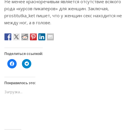
Не менее красноречивым является отсутствие всякого
рода «курсов пикаперов» для женщин. Заключая,
prostitutka_ket пишет, что у женщин секс находится не
между ног, а в голове.
Поделиться ссылкой:
Н
Н
а
а
ж
ж
м
м
и
и
т
т
Понравилось это:
е
е
,
,
Загрузка...
ч
ч
т
т
о
о
б
б
ы
ы
о
п
т
о
к
д
р
е
ы
л