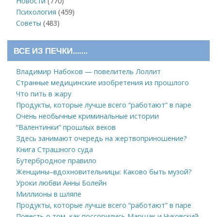
Новости
(770)
Психология
(459)
Советы
(483)
ВСЕ ИЗ ПЕЧКИ…….
Владимир Набоков — повелитель Лоллит
Странные медицинские изобретения из прошлого
Что пить в жару
Продукты, которые лучше всего “работают” в паре
Очень необычные криминальные истории
“Валентинки” прошлых веков
Здесь занимают очередь на жертвоприношение?
Книга Страшного суда
Бутербродное правило
Женщины–вдохновительницы: Каково быть музой?
Уроки любви Анны Болейн
Миллионы в шляпе
Продукты, которые лучше всего “работают” в паре
Повесть о том, как поссорились Маршак и Чуковский