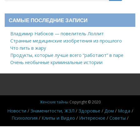
САМЫЕ ПОСЛЕДНИЕ ЗАПИСИ
Владимир Набоков — повелитель Лоллит
Странные медицинские изобретения из прошлого
Что пить в жару
Продукты, которые лучше всего “работают” в паре
Очень необычные криминальные истории
Женские тайны
Copyright © 2020
Новости
Знаменитости, ЖЗЛ
Здоровье
Дом
Мода
Психология
Клипы и Видео
Интересное
Советы