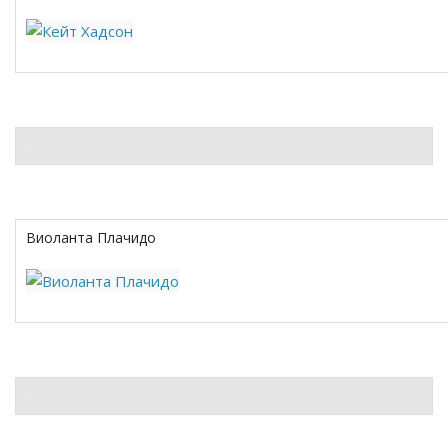
Виоланта Плачидо