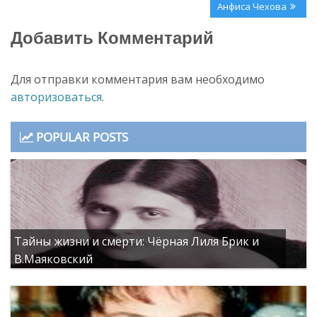
по
Post:
Next
Анфиса Чехова
записям
Post:
Добавить Комментарий
Для отправки комментария вам необходимо
авторизоваться
.
POPULAR POSTS
Тайны жизни и смерти: Чёрная Лиля Брик и
В.Маяковский