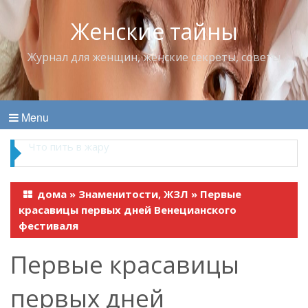
Женские тайны
Журнал для женщин, женские секреты, советы
Menu
Что пить в жару
дома
»
Знаменитости, ЖЗЛ
»
Первые
красавицы первых дней Венецианского
фестиваля
Первые красавицы
первых дней