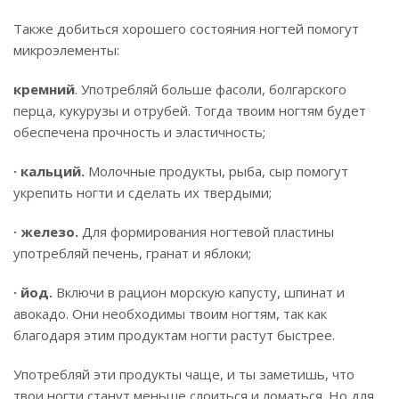
Также добиться хорошего состояния ногтей помогут
микроэлементы:
кремний
. Употребляй больше фасоли, болгарского
перца, кукурузы и отрубей. Тогда твоим ногтям будет
обеспечена прочность и эластичность;
· кальций.
Молочные продукты, рыба, сыр помогут
укрепить ногти и сделать их твердыми;
· железо.
Для формирования ногтевой пластины
употребляй печень, гранат и яблоки;
· йод.
Включи в рацион морскую капусту, шпинат и
авокадо. Они необходимы твоим ногтям, так как
благодаря этим продуктам ногти растут быстрее.
Употребляй эти продукты чаще, и ты заметишь, что
твои ногти станут меньше слоиться и ломаться. Но для