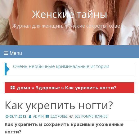
Женские тайны
Журнал для женщин, женские секреты, советы
Menu
Владимир Набоков — повелитель Лоллит
дома
»
Здоровье
»
Как укрепить ногти?
Как укрепить ногти?
05.11.2012
ADMIN
ЗДОРОВЬЕ
БЕЗ КОММЕНТАРИЕВ
Как укрепить и сохранить красивые ухоженные
ногти?