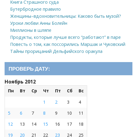
Книга Страшного суда
Бутербродное правило
Женщины–вдохновительницы: Каково быть музой?
Уроки любви Анны Болейн
Миллионы в шляпе
Продукты, которые лучше всего “работают” в паре
Повесть о том, как поссорились Маршак и Чуковский
Тайны прорицаний Дельфийского оракула
ПРОВЕРЬ ДАТУ:
Ноябрь 2012
Пн
Вт
Ср
Чт
Пт
Сб
Вс
1
2
3
4
5
6
7
8
9
10
11
12
13
14
15
16
17
18
19
20
21
22
23
24
25