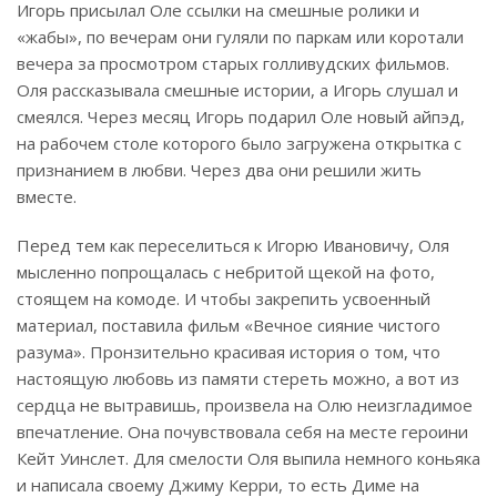
Игорь присылал Оле ссылки на смешные ролики и
«жабы», по вечерам они гуляли по паркам или коротали
вечера за просмотром старых голливудских фильмов.
Оля рассказывала смешные истории, а Игорь слушал и
смеялся. Через месяц Игорь подарил Оле новый айпэд,
на рабочем столе которого было загружена открытка с
признанием в любви. Через два они решили жить
вместе.
Перед тем как переселиться к Игорю Ивановичу, Оля
мысленно попрощалась с небритой щекой на фото,
стоящем на комоде. И чтобы закрепить усвоенный
материал, поставила фильм «Вечное сияние чистого
разума». Пронзительно красивая история о том, что
настоящую любовь из памяти стереть можно, а вот из
сердца не вытравишь, произвела на Олю неизгладимое
впечатление. Она почувствовала себя на месте героини
Кейт Уинслет. Для смелости Оля выпила немного коньяка
и написала своему Джиму Керри, то есть Диме на