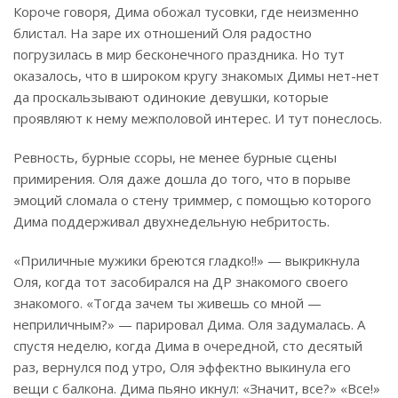
Короче говоря, Дима обожал тусовки, где неизменно
блистал. На заре их отношений Оля радостно
погрузилась в мир бесконечного праздника. Но тут
оказалось, что в широком кругу знакомых Димы нет-нет
да проскальзывают одинокие девушки, которые
проявляют к нему межполовой интерес. И тут понеслось.
Ревность, бурные ссоры, не менее бурные сцены
примирения. Оля даже дошла до того, что в порыве
эмоций сломала о стену триммер, с помощью которого
Дима поддерживал двухнедельную небритость.
«Приличные мужики бреются гладко!!» — выкрикнула
Оля, когда тот засобирался на ДР знакомого своего
знакомого. «Тогда зачем ты живешь со мной —
неприличным?» — парировал Дима. Оля задумалась. А
спустя неделю, когда Дима в очередной, сто десятый
раз, вернулся под утро, Оля эффектно выкинула его
вещи с балкона. Дима пьяно икнул: «Значит, все?» «Все!»