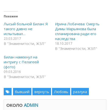
т
о
к
д
р
е
ы
л
т
и
ь
т
Похожее
н
ь
а
с
Лысый больной Билан: Я
Ирина Лобачева: Смерть
F
я
такого давно не
Димы Марьянова была
a
в
c
T
испытывал…
спланирована ради его
e
e
23.03.2017
наследства
b
l
o
e
В "Знаменитости, ЖЗЛ"
18.10.2017
o
g
k
r
В "Знаменитости, ЖЗЛ"
(
a
О
m
Билан намекнул на
т
(
к
О
интригу с Пелагеей
р
т
(фото)
ы
к
в
р
09.03.2016
а
ы
В "Знаменитости, ЖЗЛ"
е
в
т
а
с
е
я
т
в
с
бывший
вернуть
Любовь
разлука
н
я
о
в
в
н
о
о
ОКОЛО
ADMIN
м
в
о
о