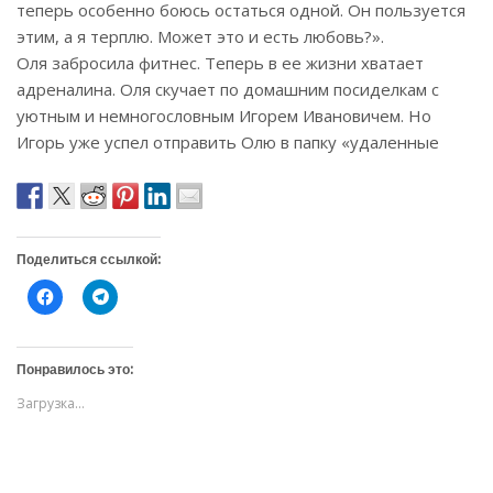
теперь особенно боюсь остаться одной. Он пользуется
этим, а я терплю. Может это и есть любовь?».
Оля забросила фитнес. Теперь в ее жизни хватает
адреналина. Оля скучает по домашним посиделкам с
уютным и немногословным Игорем Ивановичем. Но
Игорь уже успел отправить Олю в папку «удаленные
Поделиться ссылкой:
Н
Н
а
а
ж
ж
м
м
и
и
т
т
Понравилось это:
е
е
,
,
Загрузка...
ч
ч
т
т
о
о
б
б
ы
ы
о
п