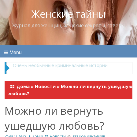
Женские тайны
Журнал для женщин, женские секреты, советы
Menu
Владимир Набоков — повелитель Лоллит
дома
»
Новости
»
Можно ли вернуть ушедшую
любовь?
Можно ли вернуть
ушедшую любовь?
08.11.2012
ADMIN
НОВОСТИ
БЕЗ КОММЕНТАРИЕВ