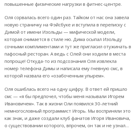
повышенные физические нагрузки в фитнес-центре.
Оля сорвалась всего один раз. Тайком от нас она завела
новую страничку на Фэйсбуке и вступила в переписку с
Димой от имени Изольды — мифической модели,
которая снимается в стиле ню. Дима осыпал Изольду
сочными комплиментами и тут же пригласил отужинать в
пафосный ресторан. А ведь с Олей они ходили в места
попроще! Откуда-то из подсознания Оля извлекла
номер телефона Димы и написала ему гневную смс, в
которой назвала его «озабоченным упырем».
Оля ошиблась всего на одну цифру. В ответ ей пришло
смс — «я бы предпочел, чтобы меня называли Игорем
Ивановичем». Так в жизни Оли появился 30-летний
немногословный программист Игорь. Мы восприняли это
как знак, и даже создали клуб фанатов Игоря Ивановича,
о существовании которого, впрочем, он так и не узнал…