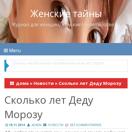
Женские тайны
Журнал для женщин, женские секреты, советы
Menu
Владимир Набоков — повелитель Лоллит
дома
»
Новости
»
Сколько лет Деду Морозу
Сколько лет Деду
Морозу
18.11.2014
ADMIN
НОВОСТИ
БЕЗ КОММЕНТАРИЕВ