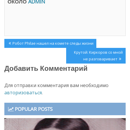
ОКОЛО
ADMIN
о
в
в
н
о
о
м
в
о
о
к
м
н
о
е
к
)
н
е
Навигация
)
Previous
Робот Philae нашел на комете следы жизни
по
Post:
Next
Крутой: Киркоров со мной
записям
Post:
не разговаривает
Добавить Комментарий
Для отправки комментария вам необходимо
авторизоваться
.
POPULAR POSTS