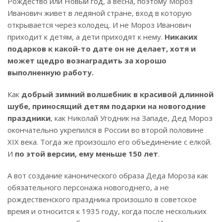
Рождество или Новый год, а весна, поэтому Мороз
Иванович живет в ледяной стране, вход в которую
открывается через колодец. И не Мороз Иванович
приходит к детям, а дети приходят к нему.
Никаких
подарков к какой-то дате он не делает, хотя и
может щедро вознаградить за хорошо
выполненную работу.
Как
добрый зимний волшебник в красивой длинной
шубе, приносящий детям подарки на новогодние
праздники
, как Николай Угодник на Западе, Дед Мороз
окончательно укрепился в России во второй половине
XIX века. Тогда же произошло его объединение с елкой.
И
по этой версии, ему меньше 150 лет
.
А вот создание канонического образа Деда Мороза как
обязательного персонажа новогоднего, а не
рождественского праздника произошло в советское
время и относится к 1935 году, когда после нескольких