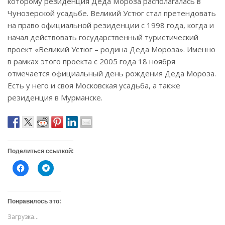
которому резиденция Деда Мороза располагалась в
Чунозерской усадьбе. Великий Устюг стал претендовать
на право официальной резиденции с 1998 года, когда и
начал действовать государственный туристический
проект «Великий Устюг – родина Деда Мороза». Именно
в рамках этого проекта с 2005 года 18 ноября
отмечается официальный день рождения Деда Мороза.
Есть у него и своя Московская усадьба, а также
резиденция в Мурманске.
Поделиться ссылкой:
Н
Н
а
а
ж
ж
м
м
и
и
т
т
Понравилось это:
е
е
,
,
Загрузка...
ч
ч