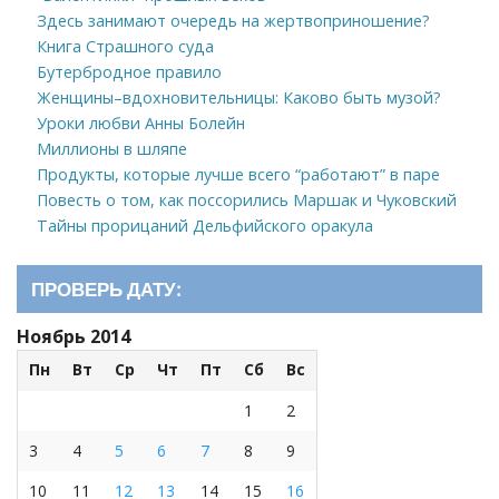
Здесь занимают очередь на жертвоприношение?
Книга Страшного суда
Бутербродное правило
Женщины–вдохновительницы: Каково быть музой?
Уроки любви Анны Болейн
Миллионы в шляпе
Продукты, которые лучше всего “работают” в паре
Повесть о том, как поссорились Маршак и Чуковский
Тайны прорицаний Дельфийского оракула
ПРОВЕРЬ ДАТУ:
Ноябрь 2014
Пн
Вт
Ср
Чт
Пт
Сб
Вс
1
2
3
4
5
6
7
8
9
10
11
12
13
14
15
16