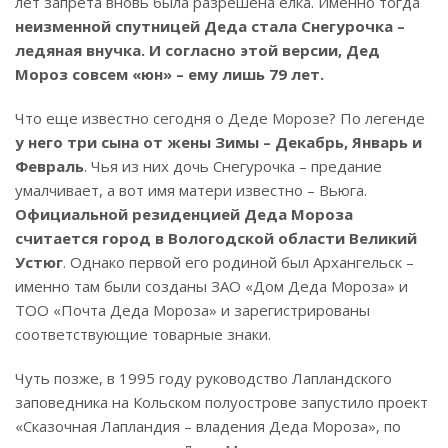
лет запрета вновь была разрешена елка. Именно тогда
неизменной спутницей Деда стала Снегурочка –
ледяная внучка. И согласно этой версии, Дед
Мороз совсем «юн» – ему лишь 79 лет.
Что еще известно сегодня о Деде Морозе? По легенде
у него три сына от жены Зимы – Декабрь, Январь и
Февраль
. Чья из них дочь Снегурочка – предание
умалчивает, а вот имя матери известно – Вьюга.
Официальной резиденцией Деда Мороза
считается город в Вологодской области Великий
Устюг
. Однако первой его родиной был Архангельск –
именно там были созданы ЗАО «Дом Деда Мороза» и
ТОО «Почта Деда Мороза» и зарегистрированы
соответствующие товарные знаки.
Чуть позже, в 1995 году руководство Лапландского
заповедника на Кольском полуострове запустило проект
«Сказочная Лапландия – владения Деда Мороза», по