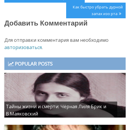
по
Post:
Next
Как быстро убрать дурной
записям
Post:
запах изо рта
Добавить Комментарий
Для отправки комментария вам необходимо
авторизоваться
.
POPULAR POSTS
Тайны жизни и смерти: Чёрная Лиля Брик и
В.Маяковский