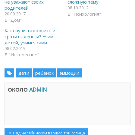
не уважают своих
сложную тему
a
в
c
T
родителей
08.10.2012
e
e
20.09.2017
В "Психология"
b
l
o
e
В "Дом"
o
g
k
r
(
a
Как научиться копить и
О
m
тратить деньги? Учим
т
(
к
О
детей, учимся сами
р
т
08.02.2019
ы
к
в
р
В "Интересное"
а
ы
е
в
т
а
с
е
я
дети
т
ребенок
эммоции
в
с
н
я
о
в
в
н
ОКОЛО
ADMIN
о
о
м
в
о
о
к
м
н
о
е
к
)
н
е
)
Навигация
Previous
Над Челябинском взошло три солнца