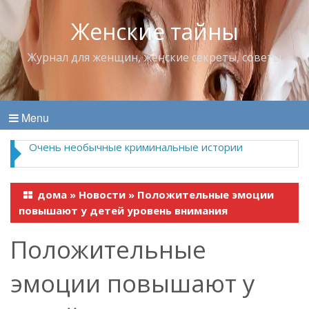
Женские тайны
Журнал для женщин, женские секреты, советы
Menu
Очень необычные криминальные истории
дома
»
Новости
»
Положительные эмоции
повышают у детей уровень внимания
Положительные
эмоции повышают у