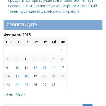
Продукты, которые лучше всего “работают” в паре
Повесть о том, как поссорились Маршак и Чуковский
Тайны прорицаний Дельфийского оракула
ПРОВЕРЬ ДАТУ:
Февраль 2015
Пн
Вт
Ср
Чт
Пт
Сб
Вс
1
2
3
4
5
6
7
8
9
10
11
12
13
14
15
16
17
18
19
20
21
22
23
24
25
26
27
28
« Янв
Мар »