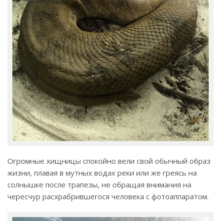
Огромные хищницы спокойно вели свой обычный образ
жизни, плавая в мутных водах реки или же греясь на
солнышке после трапезы, не обращая внимания на
чересчур расхрабрившегося человека с фотоаппаратом.