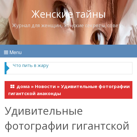
Женские тайны
Журнал для женщин, женские секреты, советы
Menu
Что пить в жару
дома
»
Новости
»
Удивительные фотографии
гигантской анаконды
Удивительные
фотографии гигантской