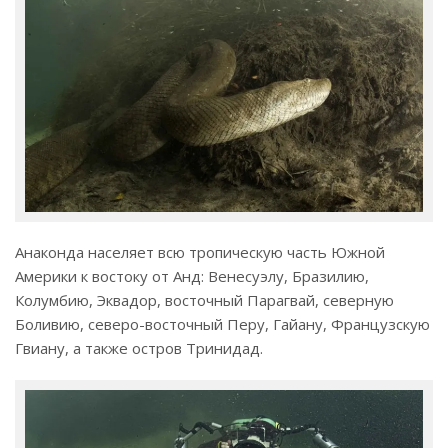
Анаконда населяет всю тропическую часть Южной
Америки к востоку от Анд: Венесуэлу, Бразилию,
Колумбию, Эквадор, восточный Парагвай, северную
Боливию, северо-восточный Перу, Гайану, Французскую
Гвиану, а также остров Тринидад.