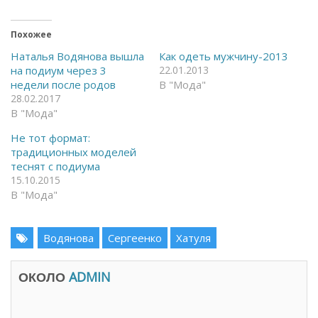
р
е
ы
л
т
и
ь
т
Похожее
н
ь
а
с
Наталья Водянова вышла
Как одеть мужчину-2013
F
я
на подиум через 3
22.01.2013
a
в
c
T
недели после родов
В "Мода"
e
e
28.02.2017
b
l
o
e
В "Мода"
o
g
k
r
(
a
Не тот формат:
О
m
традиционных моделей
т
(
к
О
теснят с подиума
р
т
15.10.2015
ы
к
в
р
В "Мода"
а
ы
е
в
т
а
с
е
я
Водянова
т
Сергеенко
Хатуля
в
с
н
я
о
в
в
н
ОКОЛО
ADMIN
о
о
м
в
о
о
к
м