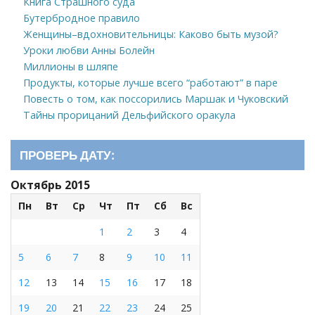
Книга Страшного суда
Бутербродное правило
Женщины–вдохновительницы: Каково быть музой?
Уроки любви Анны Болейн
Миллионы в шляпе
Продукты, которые лучше всего “работают” в паре
Повесть о том, как поссорились Маршак и Чуковский
Тайны прорицаний Дельфийского оракула
ПРОВЕРЬ ДАТУ:
Октябрь 2015
Пн
Вт
Ср
Чт
Пт
Сб
Вс
1
2
3
4
5
6
7
8
9
10
11
12
13
14
15
16
17
18
19
20
21
22
23
24
25