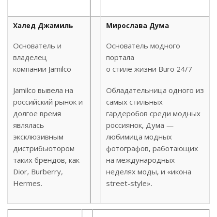
Халед Джамиль
Мирослава Дума
Основатель и
Основатель модного
владелец
портала
компании Jamilco
о стиле жизни Buro 24/7
Jamilco вывела на
Обладательница одного из
российский рынок и
самых стильных
долгое время
гардеробов среди модных
являлась
россиянок, Дума —
эксклюзивным
любимица модных
дистрибьютором
фотографов, работающих
таких брендов, как
на международных
Dior, Burberry,
неделях моды, и «икона
Hermes.
street-style».