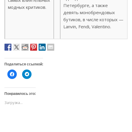
самых влиятельных
Петербурге, а также
модных критиков.
девять монобрендовых
бутиков, в числе которых —
Lanvin, Fendi, Valentino.
Поделиться ссылкой:
Н
Н
а
а
ж
ж
м
м
и
и
т
т
Понравилось это:
е
е
,
,
Загрузка...
ч
ч
т
т
о
о
б
б
ы
ы
о
п
т
о
к
д