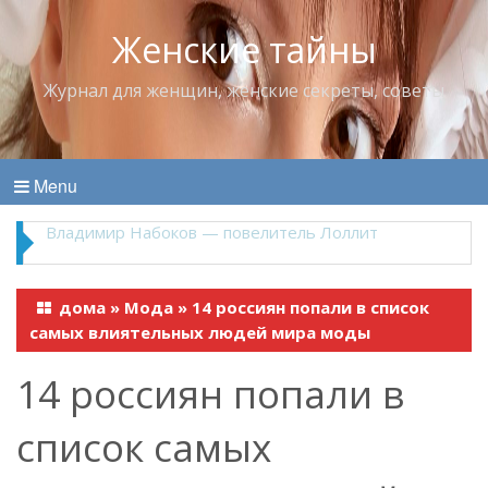
Женские тайны
Журнал для женщин, женские секреты, советы
Menu
Владимир Набоков — повелитель Лоллит
дома
»
Мода
»
14 россиян попали в список
самых влиятельных людей мира моды
14 россиян попали в
список самых