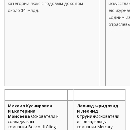
категории люкс с годовым доходом
искусства
около $1 млрд.
ею журнал
«одним и
отраслевы
Михаил Куснирович
Леонид Фридлянд
и Екатерина
и Леонид
Моисеева
Основатели и
Струнин
Основатели
совладельцы
и совладельцы
компании Bosco di Ciliegi
компании Mercury