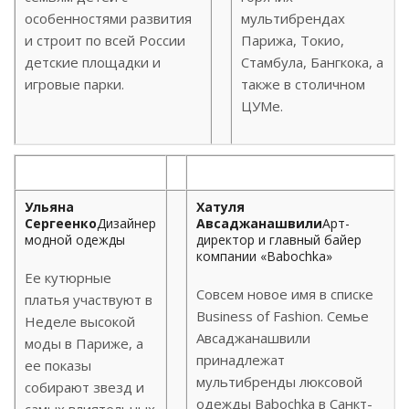
особенностями развития
мультибрендах
и строит по всей России
Парижа, Токио,
детские площадки и
Стамбула, Бангкока, а
игровые парки.
также в столичном
ЦУМе.
Ульяна
Хатуля
Сергеенко
Дизайнер
Авсаджанашвили
Арт-
модной одежды
директор и главный байер
компании «Babochka»
Ее кутюрные
Совсем новое имя в списке
платья участвуют в
Business of Fashion. Семье
Неделе высокой
Авсаджанашвили
моды в Париже, а
принадлежат
ее показы
мультибренды люксовой
собирают звезд и
одежды Babochka в Санкт-