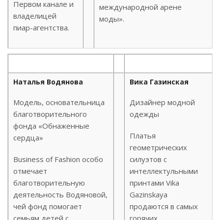
Первом канале и
международной арене
владелицей
моды».
пиар-агентства.
Наталья Водянова
Вика Газинская
Модель, основательница
Дизайнер модной
благотворительного
одежды
фонда «Обнаженные
Платья
сердца»
геометрических
Business of Fashion особо
силуэтов с
отмечает
интеллектульными
благотворительную
принтами Vika
деятельность Водяновой,
Gazinskaya
чей фонд помогает
продаются в самых
семьям детей с
горячих