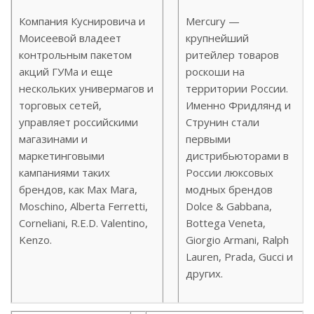
Компания Куснировича и
Mercury —
Моисеевой владеет
крупнейший
контрольным пакетом
ритейлер товаров
акций ГУМа и еще
роскоши на
нескольких универмагов и
территории России.
торговых сетей,
Именно Фридлянд и
управляет российскими
Струнин стали
магазинами и
первыми
маркетинговыми
дистрибьюторами в
кампаниями таких
России люксовых
брендов, как Max Mara,
модных брендов
Moschino, Alberta Ferretti,
Dolce & Gabbana,
Corneliani, R.E.D. Valentino,
Bottega Veneta,
Kenzo.
Giorgio Armani, Ralph
Lauren, Prada, Gucci и
других.