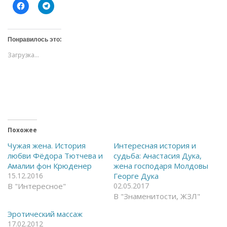
Н
Н
а
а
ж
ж
м
м
и
и
т
т
Понравилось это:
е
е
,
,
Загрузка...
ч
ч
т
т
о
о
б
б
ы
ы
о
п
т
о
к
д
р
е
ы
л
т
и
ь
т
Похожее
н
ь
а
с
Чужая жена. История
Интересная история и
F
я
любви Фёдора Тютчева и
судьба: Анастасия Дука,
a
в
c
T
Амалии фон Крюденер
жена господаря Молдовы
e
e
15.12.2016
Георге Дука
b
l
o
e
В "Интересное"
02.05.2017
o
g
k
r
В "Знаменитости, ЖЗЛ"
(
a
О
m
Эротический массаж
т
(
к
О
17.02.2012