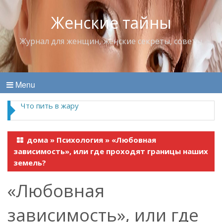
Женские тайны
Журнал для женщин, женские секреты, советы
Menu
Что пить в жару
дома
»
Психология
»
«Любовная
зависимость», или где проходят границы наших
земель?
«Любовная
зависимость», или где