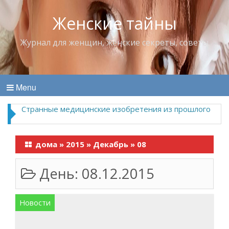
Женские тайны
Журнал для женщин, женские секреты, советы
Menu
Странные медицинские изобретения из прошлого
дома
»
2015
»
Декабрь
»
08
День:
08.12.2015
Новости