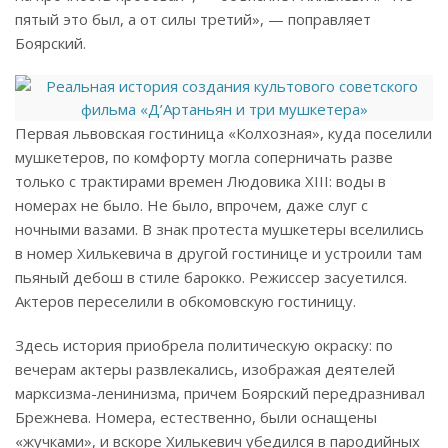
пятый это был, а от силы третий», — поправляет
Боярский.
Первая львовская гостиница «Колхозная», куда поселили
мушкетеров, по комфорту могла соперничать разве
только с трактирами времен Людовика XIII: воды в
номерах не было. Не было, впрочем, даже слуг с
ночными вазами. В знак протеста мушкетеры вселились
в номер Хилькевича в другой гостинице и устроили там
пьяный дебош в стиле барокко. Режиссер засуетился.
Актеров переселили в обкомовскую гостиницу.
Здесь история приобрела политическую окраску: по
вечерам актеры развлекались, изображая деятелей
марксизма-ленинизма, причем Боярский передразнивал
Брежнева. Номера, естественно, были оснащены
«жучками», и вскоре Хилькевич убедился в пародийных