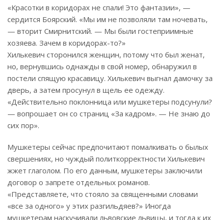
«Красотки в коридорах не спали! Это фантазии», —
сердится Боярский. «Мы им не позволяли там ночевать,
— вторит Смирнитский. — Мы были гостеприимные
хозяева. Зачем в коридорах-то?»
Хилькевич сторонился женщин, потому что был женат,
но, вернувшись однажды в свой номер, обнаружил в
постели спящую красавицу. Хилькевич выгнал дамочку за
дверь, а затем просунул в щель ее одежду.
«Действительно поклонница или мушкетеры подсунули?
— вопрошает он со страниц «За кадром». — Не знаю до
сих пор».
Мушкетеры сейчас предпочитают помалкивать о былых
свершениях, но чуждый политкорректности Хилькевич
жжет глаголом. По его данным, мушкетеры заключили
договор о запрете отдельных романов.
«Представляете, что стояло за священными словами
«все за одного» у этих разгильдяев?» Иногда
мушкетерам наскучивали львовские львицы, и тогда к их