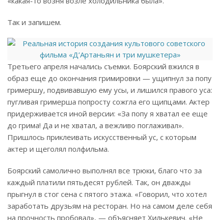
«какая-то возня возле холодильника была».
Так и запишем.
Третьего апреля начались съемки. Боярский вжился в
образ еще до окончания гримировки — ущипнул за попу
гримершу, подвивавшую ему усы, и лишился правого уса:
пугливая гримерша попросту сожгла его щипцами. Актер
придерживается иной версии: «За попу я хватал ее еще
до грима! Да и не хватал, а вежливо поглаживал».
Пришлось приклеивать искусственный ус, с которым
актер и щеголял полфильма.
Боярский самолично выполнял все трюки, благо что за
каждый платили пятьдесят рублей. Так, он дважды
прыгнул в стог сена с пятого этажа. «Говорил, что хотел
заработать друзьям на ресторан. Но на самом деле себя
на прочность пробовал», — объясняет Хилькевич. «Не