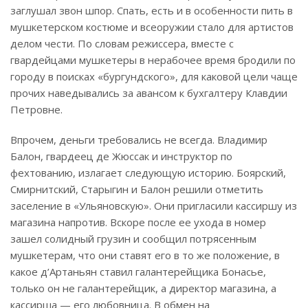
заглушал звон шпор. Спать, есть и в особенности пить в
мушкетерском костюме и всеоружии стало для артистов
делом чести. По словам режиссера, вместе с
гвардейцами мушкетеры в нерабочее время бродили по
городу в поисках «бургундского», для каковой цели чаще
прочих наведывались за авансом к бухгалтеру Клавдии
Пет­ровне.
Впрочем, деньги требовались не всегда. Владимир
Балон, гвардеец де Жюссак и инструктор по
фехтованию, излагает следующую историю. Боярский,
Смирнитский, Старыгин и Балон решили отметить
заселение в «Ульяновскую». Они пригласили кассиршу из
магазина напротив. Вскоре после ее ухода в номер
зашел солидный грузин и сообщил потрясенным
мушкетерам, что они ставят его в то же положение, в
какое д’Артаньян ставил галантерейщика Бонасье,
только он не галантерейщик, а директор магазина, а
кассирша — его любовница. В обмен на