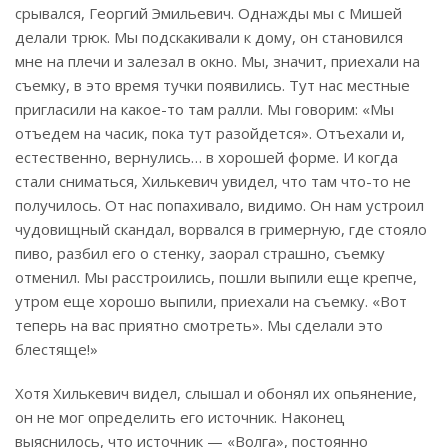
срывался, Георгий Эмильевич. Однажды мы с Мишей
делали трюк. Мы подскакивали к дому, он становился
мне на плечи и залезал в окно. Мы, значит, приехали на
съемку, в это время тучки появились. Тут нас местные
пригласили на какое-то там ралли. Мы говорим: «Мы
отъедем на часик, пока тут разойдется». Отъехали и,
естественно, вернулись… в хорошей форме. И когда
стали сниматься, Хилькевич увидел, что там что-то не
получилось. От нас попахивало, видимо. Он нам устроил
чудовищный скандал, ворвался в гримерную, где стояло
пиво, разбил его о стенку, заорал страшно, съемку
отменил. Мы расстроились, пошли выпили еще крепче,
утром еще хорошо выпили, приехали на съемку. «Вот
теперь на вас приятно смот­реть». Мы сделали это
блестяще!»
Хотя Хилькевич видел, слышал и обонял их опьянение,
он не мог определить его источник. Наконец
выяснилось, что источник — «Волга», постоянно