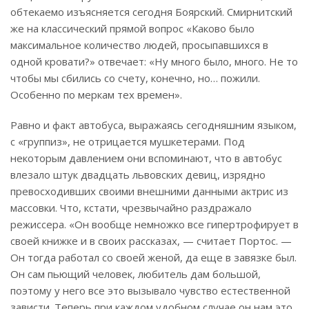
обтекаемо изъясняется сегодня Боярский. Смирнитский
же на классический прямой вопрос «Каково было
максимальное количество людей, просыпавшихся в
одной кровати?» отвечает: «Ну много было, много. Не то
чтобы мы сбились со счету, конечно, но… пожили.
Особенно по меркам тех времен».
Равно и факт автобуса, выражаясь сегодняшним языком,
с «группиз», не отрицается мушкетерами. Под
некоторым давлением они вспоминают, что в автобус
влезало штук двадцать львовских девиц, изрядно
превосходивших своими внешними данными актрис из
массовки. Что, кстати, чрезвычайно раздражало
режиссера. «Он вообще немножко все гипертрофирует в
своей книжке и в своих рассказах, — считает Портос. —
Он тогда работал со своей женой, да еще в завязке был.
Он сам пьющий человек, любитель дам большой,
поэтому у него все это вызывало чувство естественной
зависти. Теперь при каждом удобном случае он нам это