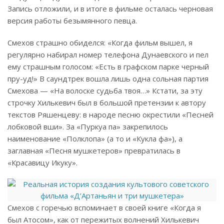
Запись отложили, и в итоге в фильме осталась черновая
версия работы безымянного певца.
Смехов страшно обиделся: «Когда фильм вышел, я
регулярно набирал номер телефона Дунаевского и пел
ему страшным голосом: «Есть в графском парке черный
пру-уд!» В саундтрек вошла лишь одна сольная партия
Смехова — «На волос­ке судьба твоя…» Кстати, за эту
строчку Хилькевич был в большой претензии к автору
текстов Ряшенцеву: в народе песню окрестили «Песней
лобковой вши». За «Пуркуа па» закрепилось
наименование «Полклопа» (а то и «Кукла фа»), а
заглавная «Песня мушкетеров» превратилась в
«Красавицу Икуку».
Смехов с горечью вспоминает в своей книге «Когда я
был Атосом», как от пережитых волнений Хилькевич