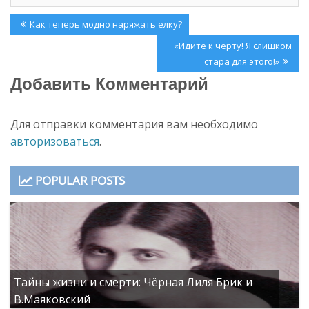
Навигация
Previous
Как теперь модно наряжать елку?
по
Post:
Next
«Идите к черту! Я слишком
записям
Post:
стара для этого!»
Добавить Комментарий
Для отправки комментария вам необходимо
авторизоваться
.
POPULAR POSTS
Тайны жизни и смерти: Чёрная Лиля Брик и
В.Маяковский