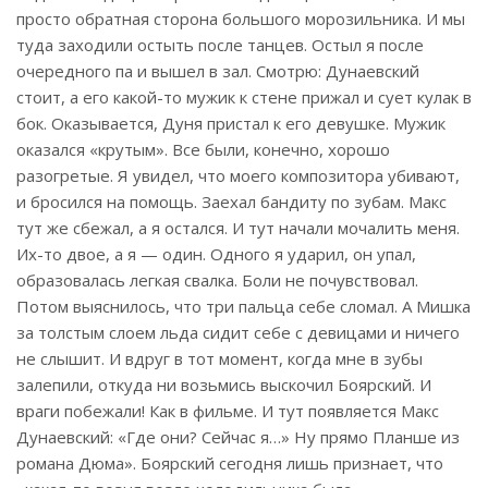
просто обратная сторона большого морозильника. И мы
туда заходили остыть после танцев. Остыл я после
очередного па и вышел в зал. Смотрю: Дунаевский
стоит, а его какой-то мужик к стене прижал и сует кулак в
бок. Оказывается, Дуня пристал к его девушке. Мужик
оказался «крутым». Все были, конечно, хорошо
разогретые. Я увидел, что моего композитора убивают,
и бросился на помощь. Заехал бандиту по зубам. Макс
тут же сбежал, а я остался. И тут начали мочалить меня.
Их-то двое, а я — один. Одного я ударил, он упал,
образовалась легкая свалка. Боли не почувствовал.
Потом выяснилось, что три пальца себе сломал. А Мишка
за толстым слоем льда сидит себе с девицами и ничего
не слышит. И вдруг в тот момент, когда мне в зубы
залепили, откуда ни возьмись выскочил Боярский. И
враги побежали! Как в фильме. И тут появляется Макс
Дунаевский: «Где они? Сейчас я…» Ну прямо Планше из
романа Дюма». Боярский сегодня лишь признает, что