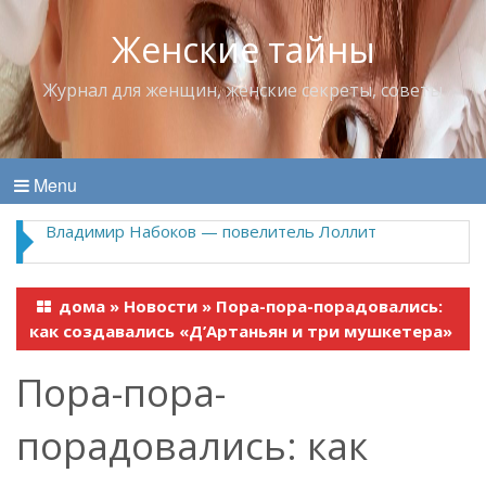
Женские тайны
Журнал для женщин, женские секреты, советы
Menu
Владимир Набоков — повелитель Лоллит
дома
»
Новости
»
Пора-пора-порадовались:
как создавались «Д’Артаньян и три мушкетера»
Пора-пора-
порадовались: как