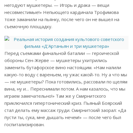
негодуют мушкетеры. — Игорь и драка — вещи
несовместимые!» Непьющего кардинала Трофимова
тоже заманили на пьянку, после чего он не вышел на
съемочную площадку.
Перед съемками финальной баталии — героической
обороны Сен-Жерве — мушкетеры ухитрились
заменить бутафорское вино настоящим. «Нам налили
какую-то воду с вареньем, ну ужас какой-то. Ну а что мы
— не мушкетеры? Пока готовились, рассовали по щелям
вина, ну и… Переснимали потом. А нам казалось, что мы
играем замечательно!» Там же у Смирнитского
приключился гипертонический криз. Пьяный Боярский
стал делать ему массаж груди. Смирнитский заорал: «Да
пусти ты, сука, мне дышать нечем!» — после чего был
госпитализирован.