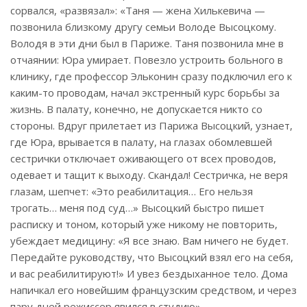
сорвался, «развязал»: «Таня — жена Хилькевича —
позвонила близкому другу семьи Володе Высоцкому.
Володя в эти дни был в Париже. Таня позвонила мне в
отчаянии: Юра умирает. Повезло устроить больного в
клинику, где профессор Эльконин сразу подключил его к
каким-то проводам, начал экстренный курс борьбы за
жизнь. В палату, конечно, не допускается никто со
стороны. Вдруг прилетает из Парижа Высоцкий, узнает,
где Юра, врывается в палату, на глазах обомлевшей
сестрички отключает оживающего от всех проводов,
одевает и тащит к выходу. Скандал! Сестричка, не веря
глазам, шепчет: «Это реабилитация… Его нельзя
трогать… меня под суд…» Высоцкий быстро пишет
расписку и тоном, который уже никому не повторить,
убеждает медицину: «Я все знаю. Вам ничего не будет.
Передайте руководст­ву, что Высоцкий взял его на себя,
и вас реабилитируют!» И увез бездыханное тело. Дома
напичкал его новейшим французским средством, и через
пару дней режиссер явился в студию».