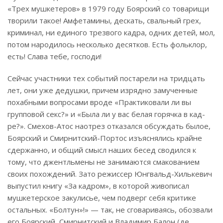
«Трех мушкетеров» в 1979 году Боярский со товарищи
творили такое! Амфетамины, дескать, свальный грех,
криминал, ни единого трезвого кадра, одних детей, мол,
потом народилось несколько десятков. Есть фольклор,
есть! Слава тебе, господи!
Сейчас участники тех событий постарели на тридцать
лет, они уже дедушки, причем изрядно замученные
похабными вопросами вроде «Практиковали ли вы
групповой секс?» и «Была ли у вас белая горячка в кад­
ре?». Смехов-Атос наотрез отказался обсуждать былое,
Боярский и Смирнитский-Портос изъяснялись крайне
сдержанно, и общий смысл наших бесед сводился к
тому, что джентльмены не занимаются смакованием
своих похождений. Зато режиссер Юнгвальд-Хилькевич
выпустил книгу «За кад­ром», в которой живописал
мушкетерское закулисье, чем подверг себя критике
остальных. «Болтун»!» — так, не сговариваясь, обозвали
его Боярский, Смирнитский и Владимир Балон (де