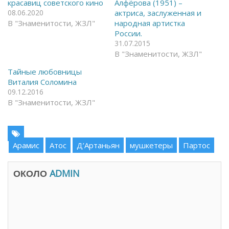
красавиц советского кино
Алфёрова (1951) –
a
в
c
T
08.06.2020
актриса, заслуженная и
e
e
В "Знаменитости, ЖЗЛ"
народная артистка
b
l
o
e
России.
o
g
k
r
31.07.2015
(
a
В "Знаменитости, ЖЗЛ"
О
m
т
(
к
О
Тайные любовницы
р
т
Виталия Соломина
ы
к
в
р
09.12.2016
а
ы
В "Знаменитости, ЖЗЛ"
е
в
т
а
с
е
я
т
в
с
н
я
о
в
Арамис
Атос
Д’Артаньян
мушкетеры
Партос
в
н
о
о
м
в
о
о
ОКОЛО
ADMIN
к
м
н
о
е
к
)
н
е
)