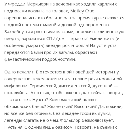
У Фредди Меркьюри на вечеринках ходили карлики с
подносами кокаина на головах, Motley Crue
соревновались, кто больше раз за время турне окажется
в одной постели с мамой и дочкой одновременно.
Захлебнуться рвотными массами, пережить клиническую
смерть, заразиться СПИДом — красота! Умели жить (и
особенно умирать) звезды рок-н-ролла! Из уст в уста
передаются байки про их загулы, обрастают
фантастическими подробностями.
Одно печалит. В отечественной новейшей истории ну
совершенно нечем поживиться в плане рок-н-ролльной
мифологии. Героической, диссидентской, духовной —
пожалуйста. А вот так, чтобы «жечь», как сейчас говорят,
— этого нет. Ну кто? Комсомольский актив в
обкомовских банях? Жванецкий? Высоцкий? Да, пожили,
но все же без огонька, без декадентской выдумки,
легенды слагать не о чем. Фольклор безмолвствует.
Пустыня. С одним лишь оазисом. Говорят, на съемках