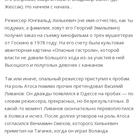
Жюссак). Но начнем с начала…
Режиссер Юнгвальд-Хилькевич (не имя-отчество, как ты
подумал, а фамилия; зовут его Георгий Эмильевич)
получил заказ на съемку кинофильма о трех мушкетерах
от Госкино в 1978 году. На его счету была культовая
авантюрная картина «Опасные гастроли», которой
власти не давали большого хода из-за участия в ней
Высоцкого и полуголых девочек с канканом.
Так или иначе, опальный режиссер приступил к пробам.
На роль Атоса помимо прочих претендовал Василий
Ливанов. Он дважды появлялся в Одессе на пробах — по
словам режиссера, прекрасных, но безрезультатных. В
какой-то момент Ливанов окончательно перевоплотился
в Холмса и исчез. После долгих уговоров на роль Атоса
согласился Вениамин Смехов, которого Хилькевич
приметил на Таганке, когда он играл Воланда.