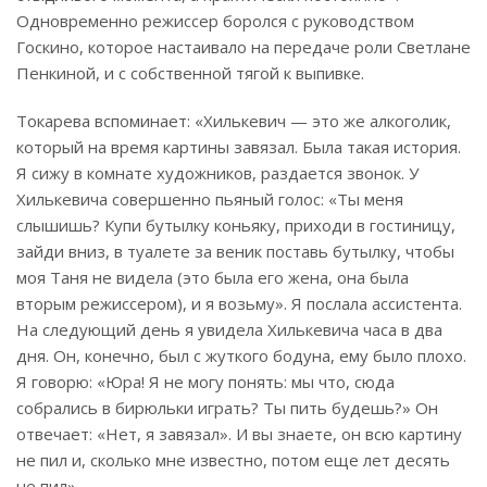
Одновременно режиссер боролся с руководством
Госкино, которое настаивало на передаче роли Светлане
Пенкиной, и с собственной тягой к выпивке.
Токарева вспоминает: «Хилькевич — это же алкоголик,
который на время картины завязал. Была такая история.
Я сижу в комнате художников, раздается звонок. У
Хилькевича совершенно пьяный голос: «Ты меня
слышишь? Купи бутылку коньяку, приходи в гостиницу,
зайди вниз, в туалете за веник поставь бутылку, чтобы
моя Таня не видела (это была его жена, она была
вторым режиссером), и я возьму». Я послала ассистента.
На следующий день я увидела Хилькевича часа в два
дня. Он, конечно, был с жуткого бодуна, ему было плохо.
Я говорю: «Юра! Я не могу понять: мы что, сюда
собрались в бирюльки играть? Ты пить будешь?» Он
отвечает: «Нет, я завязал». И вы знаете, он всю картину
не пил и, сколько мне известно, потом еще лет десять
не пил».