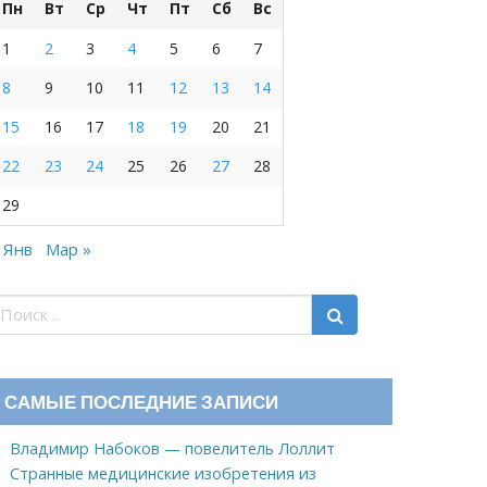
Пн
Вт
Ср
Чт
Пт
Сб
Вс
1
2
3
4
5
6
7
8
9
10
11
12
13
14
15
16
17
18
19
20
21
22
23
24
25
26
27
28
29
 Янв
Мар »
САМЫЕ ПОСЛЕДНИЕ ЗАПИСИ
Владимир Набоков — повелитель Лоллит
Странные медицинские изобретения из