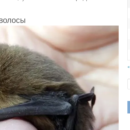
 волосы
«