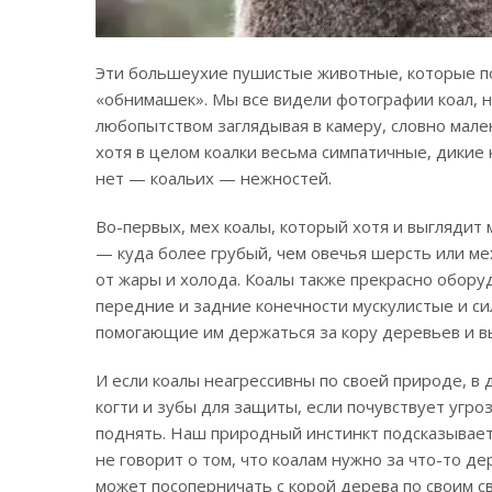
Эти большеухие пушистые животные, которые по
«обнимашек». Мы все видели фотографии коал, на
любопытством заглядывая в камеру, словно мален
хотя в целом коалки весьма симпатичные, дикие
нет — коальих — нежностей.
Во-первых, мех коалы, который хотя и выглядит 
— куда более грубый, чем овечья шерсть или ме
от жары и холода. Коалы также прекрасно обору
передние и задние конечности мускулистые и си
помогающие им держаться за кору деревьев и в
И если коалы неагрессивны по своей природе, в
когти и зубы для защиты, если почувствует угро
поднять. Наш природный инстинкт подсказывает,
не говорит о том, что коалам нужно за что-то д
может посоперничать с корой дерева по своим 