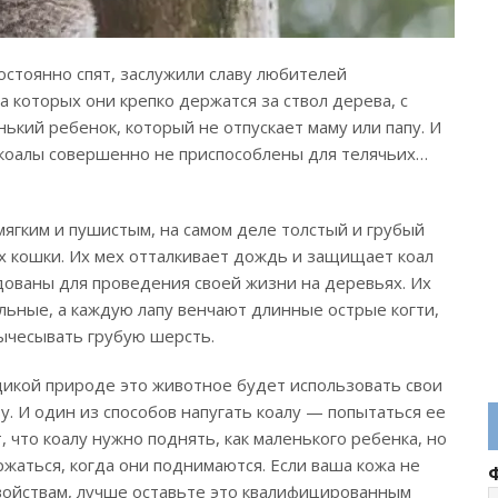
стоянно спят, заслужили славу любителей
 которых они крепко держатся за ствол дерева, с
ький ребенок, который не отпускает маму или папу. И
 коалы совершенно не приспособлены для телячьих…
мягким и пушистым, на самом деле толстый и грубый
х кошки. Их мех отталкивает дождь и защищает коал
дованы для проведения своей жизни на деревьях. Их
льные, а каждую лапу венчают длинные острые когти,
ычесывать грубую шерсть.
 дикой природе это животное будет использовать свои
зу. И один из способов напугать коалу — попытаться ее
 что коалу нужно поднять, как маленького ребенка, но
ержаться, когда они поднимаются. Если ваша кожа не
свойствам, лучше оставьте это квалифицированным