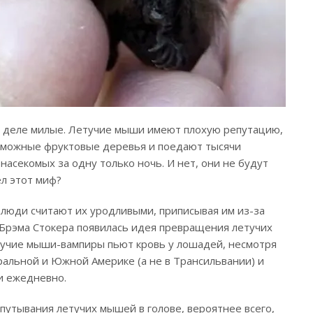
ом деле милые. Летучие мыши имеют плохую репутацию,
озможные фруктовые деревья и поедают тысячи
секомых за одну только ночь. И нет, они не будут
ел этот миф?
е люди считают их уродливыми, приписывая им из-за
 Брэма Стокера появилась идея превращения летучих
етучие мыши-вампиры пьют кровь у лошадей, несмотря
ральной и Южной Америке (а не в Трансильвании) и
и ежедневно.
запутывания летучих мышей в голове, вероятнее всего,