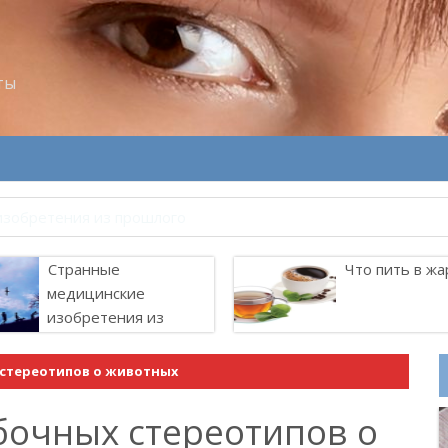
ты
Странные
Что пить в жа
медицинские
изобретения из
прошлого
стереотипов о животных
очных стереотипов о