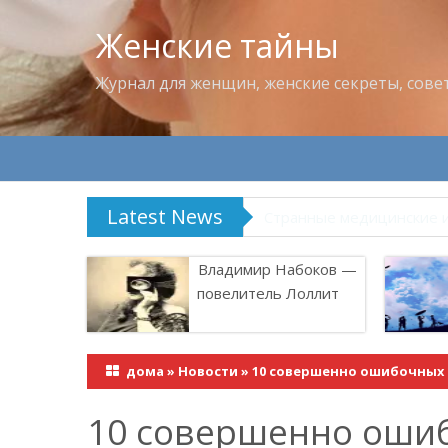
Женские тайны
Журнал для женщин, женские секреты, сове
Latest News
Что пить в жару
Владимир Набоков —
повелитель Лоллит
дома
»
Новости
»
10 совершенно ошибочных 
10 совершенно ошиб