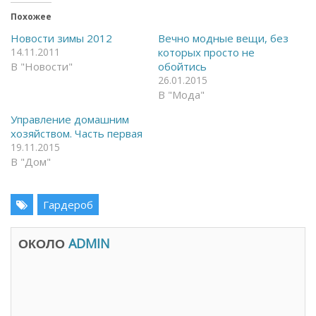
т
и
ь
т
Похожее
н
ь
а
с
Новости зимы 2012
Вечно модные вещи, без
F
я
14.11.2011
которых просто не
a
в
c
T
В "Новости"
обойтись
e
e
26.01.2015
b
l
o
e
В "Мода"
o
g
k
r
(
a
Управление домашним
О
m
хозяйством. Часть первая
т
(
к
О
19.11.2015
р
т
В "Дом"
ы
к
в
р
а
ы
е
в
т
а
Гардероб
с
е
я
т
в
с
н
я
ОКОЛО
ADMIN
о
в
в
н
о
о
м
в
о
о
к
м
н
о
е
к