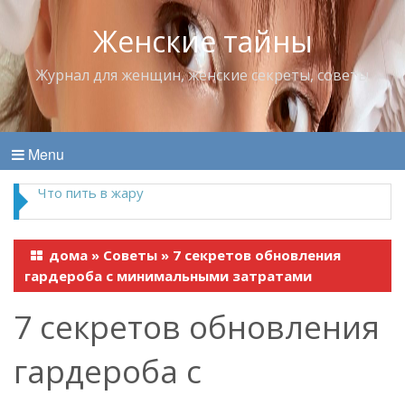
Женские тайны
Журнал для женщин, женские секреты, советы
Menu
Что пить в жару
дома
»
Советы
»
7 секретов обновления
гардероба с минимальными затратами
7 секретов обновления
гардероба с