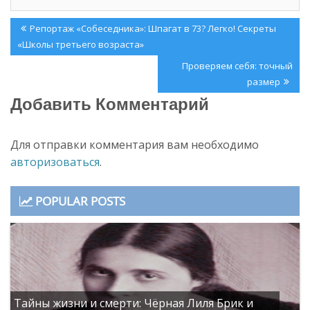
)
н
е
Навигация
)
Previous
Репортаж «Собеседника»: Шпагат в 73? Легко! Секреты
по
Post:
«Школы третьего возраста»
записям
Next
Проверяем себя: точный
Post:
размер
Добавить Комментарий
Для отправки комментария вам необходимо
авторизоваться
.
POPULAR POSTS
Тайны жизни и смерти: Чёрная Лиля Брик и