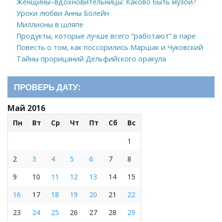
Женщины–вдохновительницы: Каково быть музой?
Уроки любви Анны Болейн
Миллионы в шляпе
Продукты, которые лучше всего “работают” в паре
Повесть о том, как поссорились Маршак и Чуковский
Тайны прорицаний Дельфийского оракула
ПРОВЕРЬ ДАТУ:
Май 2016
Пн
Вт
Ср
Чт
Пт
Сб
Вс
1
2
3
4
5
6
7
8
9
10
11
12
13
14
15
16
17
18
19
20
21
22
23
24
25
26
27
28
29