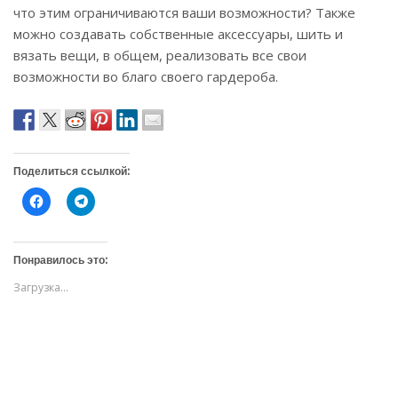
что этим ограничиваются ваши возможности? Также
можно создавать собственные аксессуары, шить и
вязать вещи, в общем, реализовать все свои
возможности во благо своего гардероба.
Поделиться ссылкой:
Н
Н
а
а
ж
ж
м
м
и
и
т
т
Понравилось это:
е
е
,
,
Загрузка...
ч
ч
т
т
о
о
б
б
ы
ы
о
п
т
о
к
д
р
е
ы
л