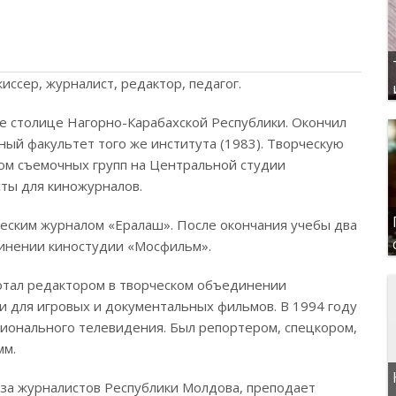
ссер, журналист, редактор, педагог.
не столице Нагорно-Карабахской Республики. Окончил
ный факультет того же института (1983). Творческую
ром съемочных групп на Центральной студии
сты для киножурналов.
ческим журналом «Ералаш». После окончания учебы два
динении киностудии «Мосфильм».
ботал редактором в творческом объединении
и для игровых и документальных фильмов. В 1994 году
ионального телевидения. Был репортером, спецкором,
мм.
за журналистов Республики Молдова, преподает