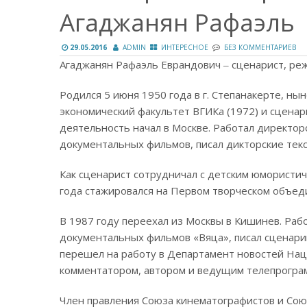
Агаджанян Рафаэль
29.05.2016
ADMIN
ИНТЕРЕСНОЕ
БЕЗ КОММЕНТАРИЕВ
Агаджанян Рафаэль Еврандович ‒ сценарист, режи
Родился 5 июня 1950 года в г. Степанакерте, ны
экономический факультет ВГИКа (1972) и сценар
деятельность начал в Москве. Работал директо
документальных фильмов, писал дикторские тек
Как сценарист сотрудничал с детским юмористи
года стажировался на Первом творческом объе
В 1987 году переехал из Москвы в Кишинев. Ра
документальных фильмов «Вяца», писал сценари
перешел на работу в Департамент новостей Нац
комментатором, автором и ведущим телепрогра
Член правления Союза кинематографистов и Сою