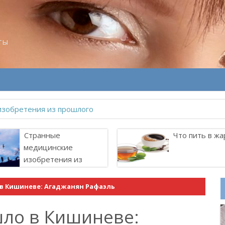
ты
Странные
Что пить в жа
медицинские
изобретения из
прошлого
 в Кишиневе: Агаджанян Рафаэль
шло в Кишиневе: