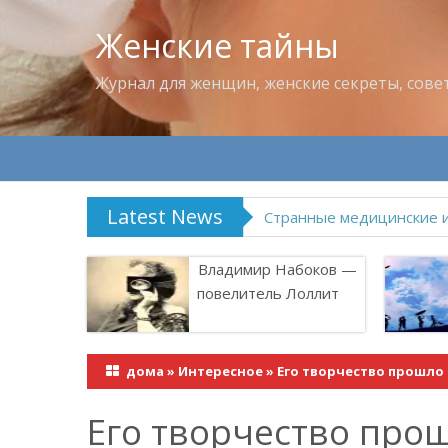
Женские тайны
Журнал для женщин, женские секреты, сове
Latest News
Что пить в жару
Владимир Набоков —
повелитель Лоллит
дома
»
Интересное
»
Его творчество прошло
Его творчество про