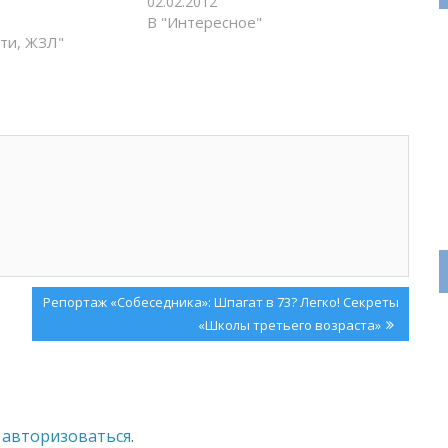
02.02.2012
В "Интересное"
ти, ЖЗЛ"
Next
Репортаж «Собеседника»: Шпагат в 73? Легко! Секреты
Post:
«Школы третьего возраста»
о
авторизоваться
.