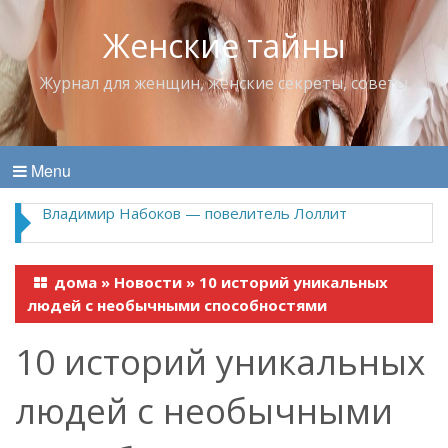
Женские тайны
Журнал для женщин, женские секреты, советы
Menu
Владимир Набоков — повелитель Лоллит
дома
»
Новости
»
10 историй уникальных
людей с необычными способностями
10 историй уникальных
людей с необычными