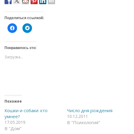
Поделиться ссылкой:
Н
Н
а
а
ж
ж
м
м
и
и
т
т
Понравилось это:
е
е
,
,
Загрузка...
ч
ч
т
т
о
о
б
б
ы
ы
о
п
т
о
к
д
р
е
ы
л
т
и
ь
т
Похожее
н
ь
а
с
Кошки и собаки: кто
Число дня рождения
F
я
умнее?
10.12.2011
a
в
c
T
17.05.2019
В "Психология"
e
e
В "Дом"
b
l
o
e