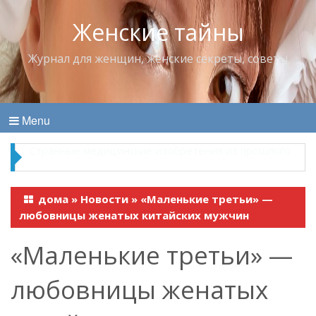
Женские тайны
Журнал для женщин, женские секреты, советы
Menu
Что пить в жару
дома
»
Новости
»
«Маленькие третьи» —
любовницы женатых китайских мужчин
«Маленькие третьи» —
любовницы женатых