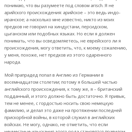
понимаю, что вы разумеете под словом arisсh. Я не
арийского происхождения: арийское – это ведь индо-
иранское; а насколько мне известно, никто из моих
предков не говорил на хиндустани, персидском,
цыганском или подобных языках. Но если я должен
понимать, что вы осведомляетесь, не еврейского ли я
происхождения, могу ответить, что, к моему сожалению,
у меня, похоже, нет предков из этого одаренного
народа.
Мой прапрадед попал в Англию из Германии в
восемнадцатом столетии; потому я большей частью
английского происхождения, к тому же, я – британский
подданный, и этого должно быть достаточно. Я привык,
тем не менее, с гордостью носить свою немецкую
фамилию, и делал это даже на протяжении последней
прискорбной войны, в которой служил в английских
войсках. Не могу, однако, не отметить, что если
неуместные изыскания этого рода становятся правилом