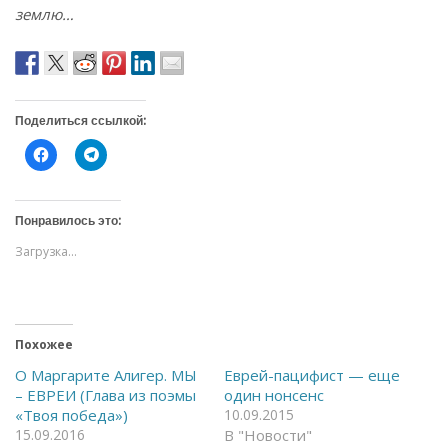
землю…
Поделиться ссылкой:
Н
Н
а
а
ж
ж
м
м
и
и
т
т
Понравилось это:
е
е
,
,
Загрузка...
ч
ч
т
т
о
о
б
б
ы
ы
о
п
т
о
Похожее
к
д
р
е
ы
л
О Маргарите Алигер. МЫ
Еврей-пацифист — еще
т
и
– ЕВРЕИ (Глава из поэмы
один нонсенс
ь
т
н
ь
«Твоя победа»)
10.09.2015
а
с
15.09.2016
В "Новости"
F
я