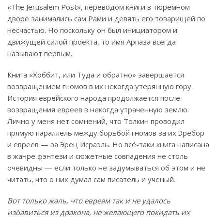
«The Jerusalem Post», переводом книги в тюремном
дворе занимались сам Рами и девять его товарищей по
несчастью. Но поскольку он был инициатором и
движущей силой проекта, то имя Арпаза всегда
называют первым.
Книга «Хоббит, или Туда и обратно» завершается
возвращением гномов в их некогда утерянную гору.
История еврейского народа продолжается после
возвращения евреев в некогда утраченную землю.
Лично у меня нет сомнений, что Толкин проводил
прямую параллель между борьбой гномов за их Эребор
и евреев — за Эрец Исраэль. Но всё-таки книга написана
в жанре фэнтези и сюжетные совпадения не столь
очевидны — если только не задумываться об этом и не
читать, что о них думал сам писатель и ученый.
Вот только жаль, что евреям так и не удалось
избавиться из дракона, не желающего покидать их