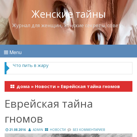
Женские тайны
Журнал для женщин, женские секреты, советы
Menu
Что пить в жару
дома
»
Новости
»
Еврейская тайна гномов
Еврейская тайна
гномов
21.08.2016
ADMIN
НОВОСТИ
БЕЗ КОММЕНТАРИЕВ