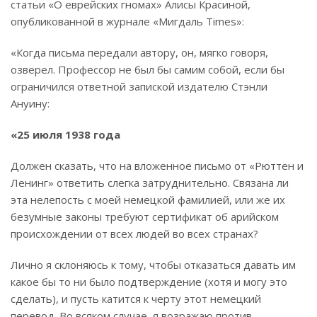
статьи «О еврейских гномах» Алисы Красиной,
опубликованной в журнале «Мигдаль Times»:
«Когда письма передали автору, он, мягко говоря,
озверел. Профессор не был бы самим собой, если бы
ограничился ответной запиской издателю Стэнли
Ануину:
«25 июля 1938 года
Должен сказать, что на вложенное письмо от «Рюттен и
Ленинг» ответить слегка затруднительно. Связана ли
эта нелепость с моей немецкой фамилией, или же их
безумные законы требуют сертификат об арийском
происхождении от всех людей во всех странах?
Лично я склоняюсь к тому, чтобы отказаться давать им
какое бы то ни было подтверждение (хотя и могу это
сделать), и пусть катится к черту этот немецкий
перевод. Во всяком случае, я возражаю против