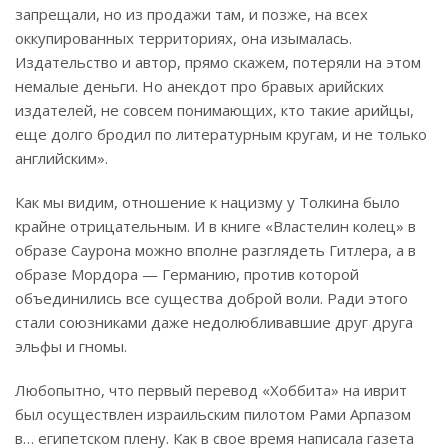
запрещали, но из продажи там, и позже, на всех
оккупированных территориях, она изымалась.
Издательство и автор, прямо скажем, потеряли на этом
немалые деньги. Но анекдот про бравых арийских
издателей, не совсем понимающих, кто такие арийцы,
еще долго бродил по литературным кругам, и не только
английским».
Как мы видим, отношение к нацизму у Толкина было
крайне отрицательным. И в книге «Властелин колец» в
образе Саурона можно вполне разглядеть Гитлера, а в
образе Мордора — Германию, против которой
объединились все существа доброй воли. Ради этого
стали союзниками даже недолюбливавшие друг друга
эльфы и гномы.
Любопытно, что первый перевод «Хоббита» на иврит
был осуществлен израильским пилотом Рами Арпазом
в… египетском плену. Как в свое время написала газета