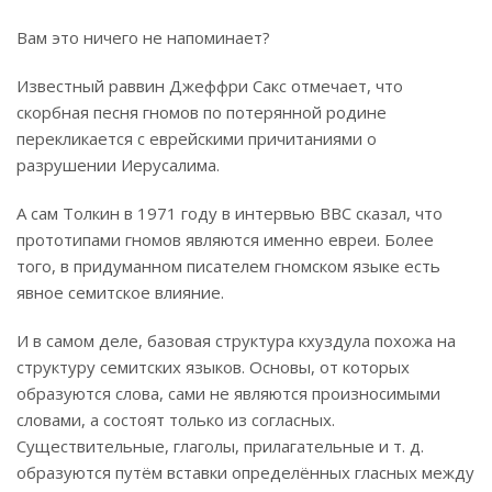
Вам это ничего не напоминает?
Известный раввин Джеффри Сакс отмечает, что
скорбная песня гномов по потерянной родине
перекликается с еврейскими причитаниями о
разрушении Иерусалима.
А сам Толкин в 1971 году в интервью BBC сказал, что
прототипами гномов являются именно евреи. Более
того, в придуманном писателем гномском языке есть
явное семитское влияние.
И в самом деле, базовая структура кхуздула похожа на
структуру семитских языков. Основы, от которых
образуются слова, сами не являются произносимыми
словами, а состоят только из согласных.
Существительные, глаголы, прилагательные и т. д.
образуются путём вставки определённых гласных между