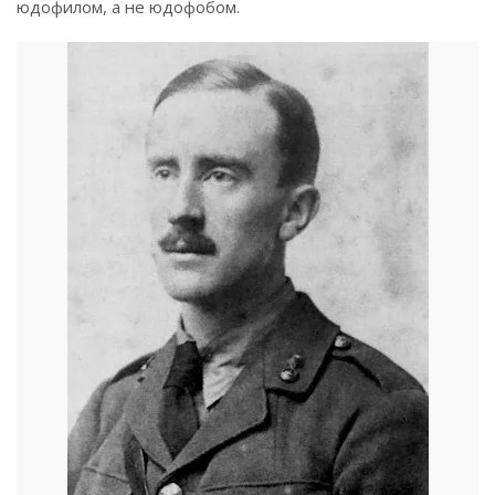
юдофилом, а не юдофобом.