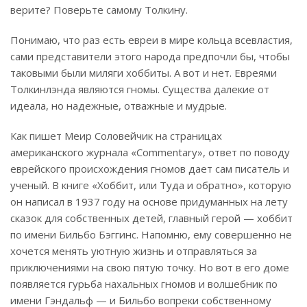
верите? Поверьте самому Толкину.
Понимаю, что раз есть евреи в мире кольца всевластия,
сами представители этого народа предпочли бы, чтобы
таковыми были миляги хоббиты. А вот и нет. Евреями
Толкинлэнда являются гномы. Существа далекие от
идеала, но надежные, отважные и мудрые.
Как пишет Меир Соловейчик на страницах
американского журнала «Commentary», ответ по поводу
еврейского происхождения гномов дает сам писатель и
ученый. В книге «Хоббит, или Туда и обратно», которую
он написал в 1937 году на основе придуманных на лету
сказок для собственных детей, главный герой — хоббит
по имени Бильбо Бэггинс. Напомню, ему совершенно не
хочется менять уютную жизнь и отправляться за
приключениями на свою пятую точку. Но вот в его доме
появляется гурьба нахальных гномов и волшебник по
имени Гэндальф — и Бильбо вопреки собственному