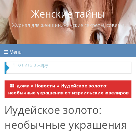
Женские тайны
Журнал для женщин, женские секреты, советы
Menu
Что пить в жару
дома
»
Новости
»
Иудейское золото:
необычные украшения от израильских ювелиров
Иудейское золото:
необычные украшения