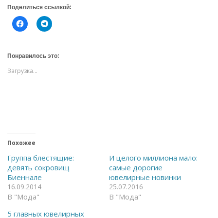
Поделиться ссылкой:
Н
Н
а
а
ж
ж
м
м
и
и
т
т
Понравилось это:
е
е
,
,
Загрузка...
ч
ч
т
т
о
о
б
б
ы
ы
о
п
т
о
к
д
р
е
ы
л
т
и
ь
т
Похожее
н
ь
а
с
Группа блестящие:
И целого миллиона мало:
F
я
девять сокровищ
самые дорогие
a
в
c
T
Биеннале
ювелирные новинки
e
e
16.09.2014
25.07.2016
b
l
o
e
В "Мода"
В "Мода"
o
g
k
r
(
a
5 главных ювелирных