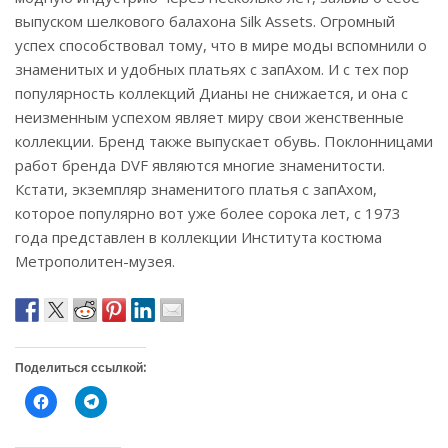
выпуском шелкового балахона Silk Assets. Огромный
успех способствовал тому, что в мире моды вспомнили о
знаменитых и удобных платьях с запАхом. И с тех пор
популярность коллекций Дианы не снижается, и она с
неизменным успехом являет миру свои женственные
коллекции. Бренд также выпускает обувь. Поклонницами
работ бренда DVF являются многие знаменитости.
Кстати, экземпляр знаменитого платья с запАхом,
которое популярно вот уже более сорока лет, с 1973
года представлен в коллекции Института костюма
Метрополитен-музея.
Поделиться ссылкой:
Н
Н
а
а
ж
ж
м
м