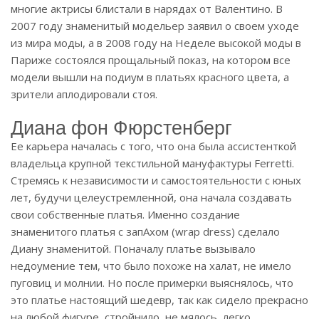
многие актрисы блистали в нарядах от Валентино. В
2007 году знаменитый модельер заявил о своем уходе
из мира моды, а в 2008 году на Неделе высокой моды в
Париже состоялся прощальный показ, на котором все
модели вышли на подиум в платьях красного цвета, а
зрители аплодировали стоя.
Диана фон Фюрстенберг
Ее карьера началась с того, что она была ассистенткой
владельца крупной текстильной мануфактуры Ferretti.
Стремясь к независимости и самостоятельности с юных
лет, будучи целеустремленной, она начала создавать
свои собственные платья. Именно создание
знаменитого платья с запАхом (wrap dress) сделало
Диану знаменитой. Поначалу платье вызывало
недоумение тем, что было похоже на халат, не имело
пуговиц и молнии. Но после примерки выяснялось, что
это платье настоящий шедевр, так как сидело прекрасно
на любой фигуре, стройнило, не мялось, легко