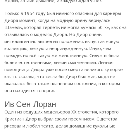
ждали, затаив дыхание, и каждую ждал успех.
Только в 1954 году был немного опасный для карьеры
Диора момент, когда на модную арену вернулась
Шанель, которая терпеть не могла «ужасы 50-х», как она
отзывалась о моделях Диора. Но Диор очень
интеллигентно вышел из положения, выпустив новую
коллекцию, легкую и непринужденную. Иную, чем
прежде, но всё такую же женственную. Силуэты были
более естественными, линии смягченными. Личная
помощница Диора уже после смерти великого кутюрье
как-то сказала, что «если бы Диор был жив, мода не
оказалась бы в таком плачевном состоянии, в котором
она находится теперь».
Ив Сен-Лоран
Один из ведущих модельеров XX столетия, которого
Кристиан Диор выбрал своим преемником. С детства
рисовал и любил театр, делал домашние кукольные