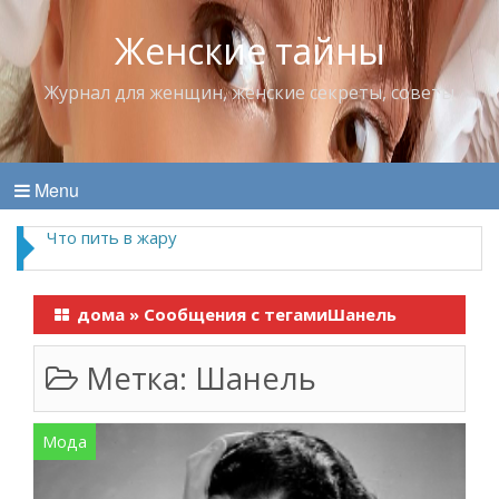
Женские тайны
Журнал для женщин, женские секреты, советы
Menu
Что пить в жару
дома
»
Сообщения с тегамиШанель
Метка:
Шанель
Мода