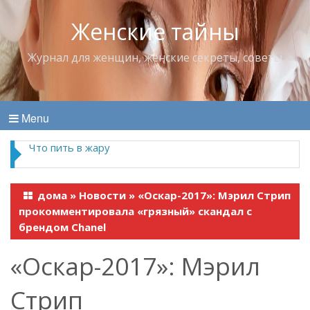
Женские тайны
Журнал для женщин, женские секреты, советы
Menu
Что пить в жару
дома
»
Новости
»
«Оскар-2017»: Мэрил Стрип
прокомментировала «грязный» скандал с
брендом Chanel
«Оскар-2017»: Мэрил
Стрип