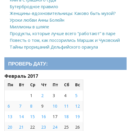
Бутербродное правило
Женщины–вдохновительницы: Каково быть музой?
Уроки любви Анны Болейн
Миллионы в шляпе
Продукты, которые лучше всего “работают” в паре
Повесть о том, как поссорились Маршак и Чуковский
Тайны прорицаний Дельфийского оракула
ПРОВЕРЬ ДАТУ:
Февраль 2017
Пн
Вт
Ср
Чт
Пт
Сб
Вс
1
2
3
4
5
6
7
8
9
10
11
12
13
14
15
16
17
18
19
20
21
22
23
24
25
26