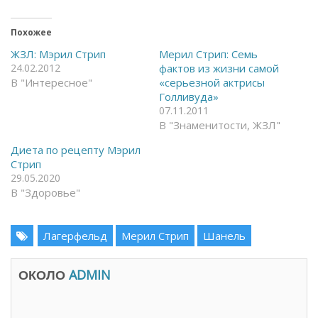
р
е
ы
л
т
и
ь
т
Похожее
н
ь
а
с
ЖЗЛ: Мэрил Стрип
Мерил Стрип: Семь
F
я
24.02.2012
фактов из жизни самой
a
в
c
T
В "Интересное"
«серьезной актрисы
e
e
Голливуда»
b
l
o
e
07.11.2011
o
g
k
r
В "Знаменитости, ЖЗЛ"
(
a
О
m
Диета по рецепту Мэрил
т
(
к
О
Стрип
р
т
29.05.2020
ы
к
в
р
В "Здоровье"
а
ы
е
в
т
а
с
е
я
Лагерфельд
т
Мерил Стрип
Шанель
в
с
н
я
о
в
в
н
ОКОЛО
ADMIN
о
о
м
в
о
о
к
м