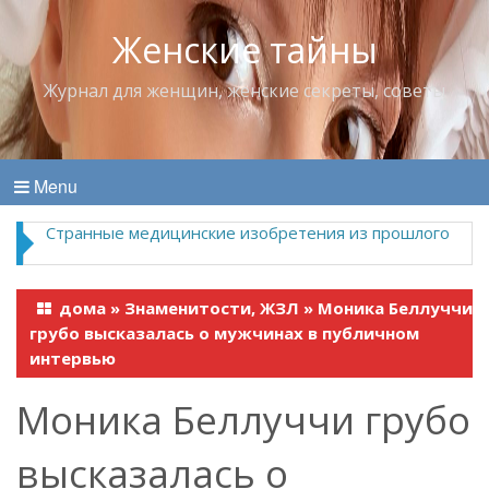
Женские тайны
Журнал для женщин, женские секреты, советы
Menu
Странные медицинские изобретения из прошлого
дома
»
Знаменитости, ЖЗЛ
»
Моника Беллуччи
грубо высказалась о мужчинах в публичном
интервью
Моника Беллуччи грубо
высказалась о