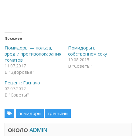
о
о
б
б
ы
ы
о
п
т
о
к
д
р
е
ы
л
т
и
ь
т
Похожее
н
ь
а
с
Помидоры — польза,
Помидоры в
F
я
вред и противопоказания
собственном соку
a
в
c
T
томатов
19.08.2015
e
e
11.07.2017
В "Советы"
b
l
o
e
В "Здоровье"
o
g
k
r
(
a
Рецепт: Гаспачо
О
m
02.07.2012
т
(
к
О
В "Советы"
р
т
ы
к
в
р
а
ы
помидоры
трещины
е
в
т
а
с
е
я
т
ОКОЛО
в
ADMIN
с
н
я