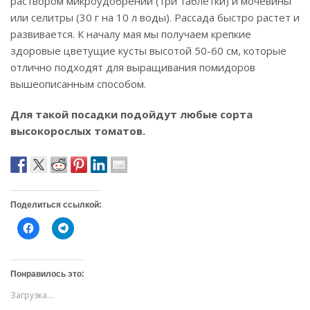
раствором микроудобрений (три таблетки) и мочевины
или селитры (30 г на 10 л воды). Рассада быстро растет и
развивается. К началу мая мы получаем крепкие
здоровые цветущие кусты высотой 50-60 см, которые
отлично подходят для выращивания помидоров
вышеописанным способом.
Для такой посадки подойдут любые сорта
высокорослых томатов.
Поделиться ссылкой:
Н
Н
а
а
ж
ж
м
м
и
и
т
т
Понравилось это:
е
е
,
,
Загрузка...
ч
ч
т
т