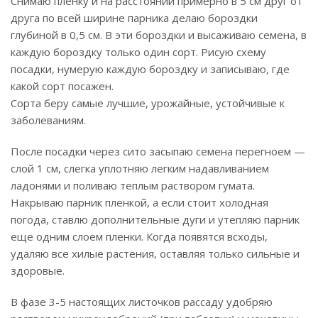
Снимаю пленку и на расстоянии примерно в 5 см друг от
друга по всей ширине парника делаю бороздки
глубиной в 0,5 см. В эти бороздки и высаживаю семена, в
каждую бороздку только один сорт. Рисую схему
посадки, нумерую каждую бороздку и записываю, где
какой сорт посажен.
Сорта беру самые лучшие, урожайные, устойчивые к
заболеваниям.
После посадки через сито засыпаю семена перегноем —
слой 1 см, слегка уплотняю легким надавливанием
ладонями и поливаю теплым раствором гумата.
Накрываю парник пленкой, а если стоит холодная
погода, ставлю дополнительные дуги и утепляю парник
еще одним слоем пленки. Когда появятся всходы,
удаляю все хилые растения, оставляя только сильные и
здоровые.
В фазе 3-5 настоящих листочков рассаду удобряю