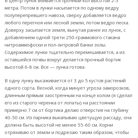
В центр лунок вбивается прочный кол высотой 2-3
метра. Потом в лунки насыпается по одному ведру
полуперепревшего навоза, сверху добавляется ведро
любого перегноя или лесной земли, потом ведро песка.
Доверху засыпается земля, вынутая ранее из лунок, с
добавлением одной трети 250-граммового стакана
нитроаммофоски и пол-литровой банки золы.
Содержимое лунки тщательно перемешивается, а из
оставшейся почвы вокруг делается прочный бортик
высотой 6-8 см. Все — лунка готова.
В одну лунку высаживается от 3 до 5 кустов растений
одного сорта. Весной, когда минует угроза заморозков,
длинным прямым заостренным на конце колом (я сделал
его из старого черенка от лопаты) на расстоянии
примерно 7 см от бортика делаю отверстия на глубину
40-50 см. Из парника выкапываю цветущую рассаду, она
должна быть высотой не менее 55-60 см. Корни
отряхиваю от земли и подрезаю таким образом, чтобы