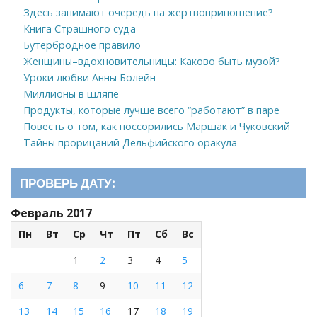
Здесь занимают очередь на жертвоприношение?
Книга Страшного суда
Бутербродное правило
Женщины–вдохновительницы: Каково быть музой?
Уроки любви Анны Болейн
Миллионы в шляпе
Продукты, которые лучше всего “работают” в паре
Повесть о том, как поссорились Маршак и Чуковский
Тайны прорицаний Дельфийского оракула
ПРОВЕРЬ ДАТУ:
Февраль 2017
Пн
Вт
Ср
Чт
Пт
Сб
Вс
1
2
3
4
5
6
7
8
9
10
11
12
13
14
15
16
17
18
19