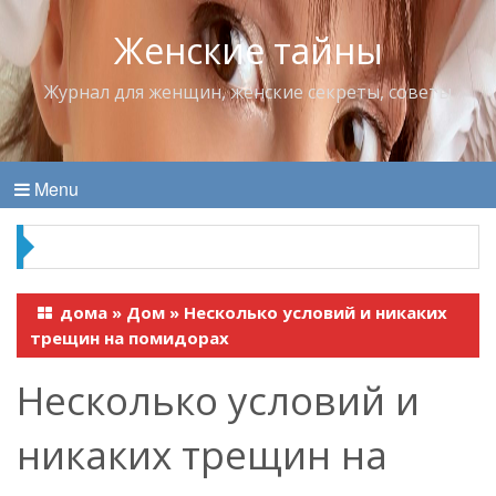
Женские тайны
Журнал для женщин, женские секреты, советы
Menu
Владимир Набоков — повелитель Лоллит
дома
»
Дом
»
Несколько условий и никаких
трещин на помидорах
Несколько условий и
никаких трещин на