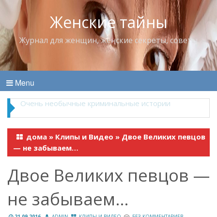
Женские тайны
Журнал для женщин, женские секреты, советы
Menu
Владимир Набоков — повелитель Лоллит
дома
»
Клипы и Видео
»
Двое Великих певцов
— не забываем…
Двое Великих певцов —
не забываем…
21.09.2016
ADMIN
КЛИПЫ И ВИДЕО
БЕЗ КОММЕНТАРИЕВ