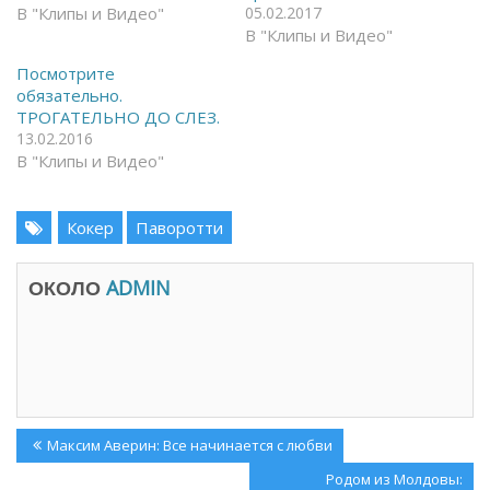
c
T
В "Клипы и Видео"
05.02.2017
e
e
В "Клипы и Видео"
b
l
o
e
o
g
Посмотрите
k
r
(
a
обязательно.
О
m
ТРОГАТЕЛЬНО ДО СЛЕЗ.
т
(
к
О
13.02.2016
р
т
В "Клипы и Видео"
ы
к
в
р
а
ы
е
в
т
а
Кокер
Паворотти
с
е
я
т
в
с
н
я
ОКОЛО
ADMIN
о
в
в
н
о
о
м
в
о
о
к
м
н
о
е
к
)
н
е
Навигация
)
Previous
Максим Аверин: Все начинается с любви
по
Post:
Next
Родом из Молдовы: