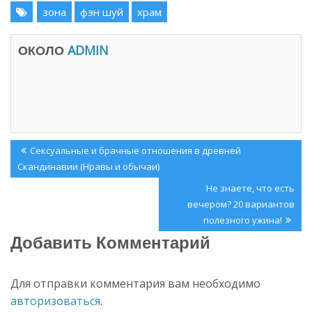
в
р
зона
фэн шуй
храм
а
ы
е
в
т
а
с
е
ОКОЛО
ADMIN
я
т
в
с
н
я
о
в
в
н
о
о
м
в
о
о
к
м
н
о
Навигация
е
к
Previous
Сексуальные и брачные отношения в древней
)
н
е
по
Post:
Скандинавии (Нравы и обычаи)
)
записям
Next
Не знаете, что есть
Post:
вечером? 20 вариантов
полезного ужина!
Добавить Комментарий
Для отправки комментария вам необходимо
авторизоваться
.