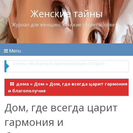
Женские тайны
Журнал для женщин, женские секреты, советы
Menu
Владимир Набоков — повелитель Лоллит
дома
»
Дом
»
Дом, где всегда царит гармония
и благополучие
Дом, где всегда царит
гармония и