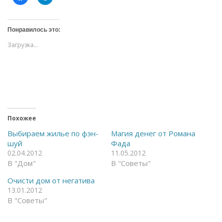
а
а
ж
ж
м
м
и
и
т
т
Понравилось это:
е
е
,
,
Загрузка...
ч
ч
т
т
о
о
б
б
ы
ы
о
п
т
о
к
д
р
е
ы
л
т
и
ь
т
Похожее
н
ь
а
с
Выбираем жилье по фэн-
Магия денег от Романа
F
я
шуй
Фада
a
в
c
T
02.04.2012
11.05.2012
e
e
В "Дом"
В "Советы"
b
l
o
e
o
g
Очисти дом от негатива
k
r
(
a
13.01.2012
О
m
В "Советы"
т
(
к
О
р
т
ы
к